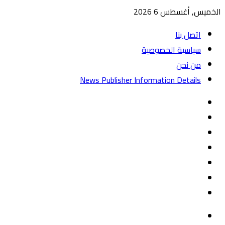
الخميس, أغسطس 6 2026
اتصل بنا
سياسية الخصوصية
من نحن
News Publisher Information Details
واتساب
TikTok
تيلقرام
‏Google
Play
يوتيوب
تويتر
فيسبوك
القائمة