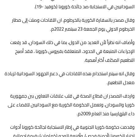
السودانيين في الاستجابة ضد جائحة كورونا (كوفيد -19).
وقال مصدر بالسفارة الكورية بالخرطوم، ان اللقاحات وصلت إلى مطار
الخرطوم الدولي يوم الجمعة 23 سبتمبر 2022م.
وأضاف انه نظراً لأن العديد من الدول، بما في ذلك السودان، قد رفعت
الإجراءات المتبعة في الحدود، المتعلقة بفيروس كورونا ، فقد أصبح
التطعيم المكثف أكثر أهمية.
وقال انه سيتم استخدام هذه اللقاحات في دعم الجهود السودانية لزيادة
معدل التطعيم.
واردف المصدر ان قطاع الصحة في قلب علاقات التعاون بين جمهورية
كوريا والسودان، وتعمل الحكومة الكورية مع السودانيين للقضاء على
داء البلهارسيا منذ العام 2009م.
وقدمت حكومة كوريا الجنوبية في إطار الاستجابة لجائحة كورونا أدوات
اختبار الكورونا (أجهزة فحص)، وأقنعة للوجه (كمامات) بقيمة إجمالية