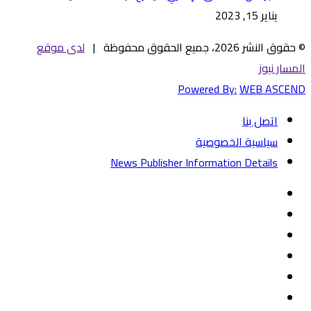
يناير 15, 2023
© حقوق النشر 2026، جميع الحقوق محفوظة |
لدى موقع
المسار نيوز
Powered By:
WEB ASCEND
اتصل بنا
سياسية الخصوصية
News Publisher Information Details
فيسبوك
تويتر
يوتيوب
‏Google
Play
تيلقرام
TikTok