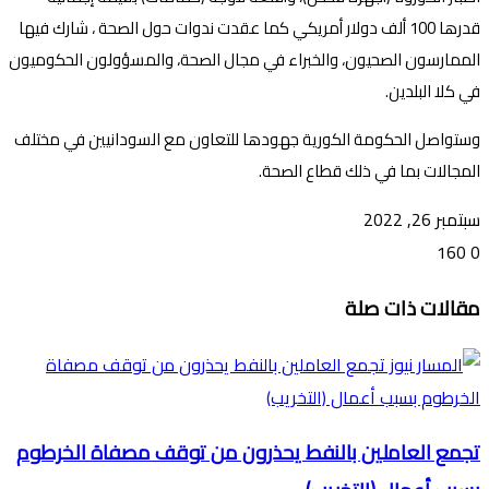
قدرها 100 ألف دولار أمريكي كما عقدت ندوات حول الصحة ، شارك فيها
الممارسون الصحيون، والخبراء في مجال الصحة، والمسؤولون الحكوميون
في كلا البلدين.
وستواصل الحكومة الكورية جهودها للتعاون مع السودانيين في مختلف
المجالات بما في ذلك قطاع الصحة.
سبتمبر 26, 2022
160
0
تويتر
ڤايبر
طباعة
تيلقرام
ماسنجر
ماسنجر
واتساب
فيسبوك
مشاركة
مقالات ذات صلة
عبر
البريد
تجمع العاملين بالنفط يحذرون من توقف مصفاة الخرطوم