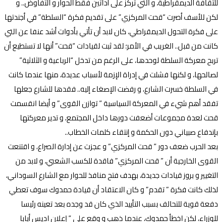
للثقافة الديمقراطية، و التي تركز على أداتين فقط الحوار و التفاوض.. و
لكن للأسف أصرت “قحت المركزي” على تقديم فكرة “السلطة” في أجندتها
على فكرة التحول الديمقراطي، كان لابد أن تأتي بأدوات أشد عنفا عن التي
كانت من قبل.. الغريب في الأمر؛ لقد ثبت لقيادات “قحت” أنها لا تستطيع أن
تربح معركة السلطة لوحدها، على الرغم من تدخل “الرباعية و الثلاثية”
لصالحها، و لكنها فشلت في إدراة الإزمة لأسباب عديدة، منها عندما كانت
في السلطة خسرت الشارع، و رفضت الإصغاء إليه.. فقدها للشارع جعلها
تفقد أهم شيء في المعركة السياسية ” توازن القوى” و أيضا انقسمت
قحت لعدة مجموعات أضعفت دورها داخل المجتمع، و تدير معركتها
بإندفاع صبياني دون الحكمة و إنتقاء كلمات الخطاب..
بعد الحرب ضعف دور ” قحت المركزي” و عجزت عن إدارة الصراع، و اقتنعت
القوى الخارجية أن ” قحت المركزي” فاقدة للكسب الشعبي، و لابد من
التغيير و بروز قيادات جديدة، بهدف فتح منافذ للحوار مع الشارع السوداني،
لذلك كانت فكرة ” تقدم” و كان الاعتقاد أن قيادة حمدوك سوف تعطي
دفعة قوية للتحالف بسبب التأييد الذي كان قد وجده بعد تعينه رئيسا
للوزراء، لكن اخطأ حمدوك، عندما ذهب و وقع على ” إعلان اديس أبابا