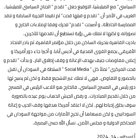
السياسي” مع الميليشيا، التوقيع جعل ” تقدم ” الجناح السياسي للميليشيا..
الغريب في الأمر: أن ” تقدم و قبلها قحت” لم تقيما التجربة السابقة و تنقد
الممارسة الخاطئة.. و أصبحت ” تقدم” تتحرك وفقا لإملاءات الخارج و
تصوراته، و لكنها لا تملك هي رؤية تستطيع أن تقدمها للآخرين..
بادرت القاهرة بتحريك الساكن من خلال مؤتمر القاهرة، ثم بادر الاتحاد
الأفريقي بجمع القوى المدنية في أديس أبابا. و أخيرا جاء دور أمريكا و
إعلان مفاوضات جنيف بهدف الإغاثة و وقف إطلاق النار.. و بدأت ” تقدم و
قحت المركزي” تملأ كل ” Social Media ” السلطة في السودان أن تقبل
بالحضور و التفاوض.. فهي لا تملك غير التشجيع فقط، و لكن لم يصبح لها
دور رئيس في المسرح السياسي.. فالخارج هو اللاعب الرئيس في المسرح
من خلال تقديم المبادرات.. و رفض الجيش الذهاب يوم عيده بالضرورة
سوف يخلق إحباط لهم.. لكن لا اعتقد أمريكا هدفها وقف الحرب و إغاثة
السودانيين، و لكن مسعاها أن تخرج الأمارات من مواجهة السودان في
المحاكم الدولية و مجلس الأمن.. نسأل الله حسن البصيرة..
أغسطس 14, 2024