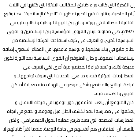
إن الفكرة التي كانت وراء كتابتي للمقالات الثلاثة التي كتبتها في الثلاث
أيام الماضية، و تناولت فيها تطور تمظهرات “الحركة الإسلامية” بعد توقيع
اتفاقية المصالحة في بورتسودان بين الجبهة الوطنية و نظام مايو في
1977م، هي محاولة لتبيان الفروق المؤسسية بين الإسلاميين و القوى
السياسية الأخرى، و التعرف على كيف استفادت الحركة الإسلامية من
نظام مايو في بناء تنظيمها، و توسيع قاعدتها في القطاع الشعبي، إضافة
لإستقطاب الصفوة.. و كان المتوقع أن القوى السياسية بعد الثورة تكون
مدركة لذلك، و تعيد قراءة المجتمع مرة أخرى لكي تتعرف على
الميكانزمات المؤثرة فيه، و ما هي التحديات التي سوف تواجهها.. و
قراءة الواقع والمجتمع بشكل موضوعي الهدف منه معرفة أماكن
القوى و الضعف فيه..
كان المتوقع؛ أن يلعب المثقفون دورا توعويا في مرحلة الانتقال، و
يعكفوا على ممارسة النقد لكشف الخلل قبل وقوعه، و تدفع في اتجاه
الممارسات الصحيحة التي تعبد طريق عملية التحول الديمقراطي، و لكن
للأسف أن المثقفين هم أنفسهم في حاجة لتوعية، عندما تقرأ كتاباتهم لا