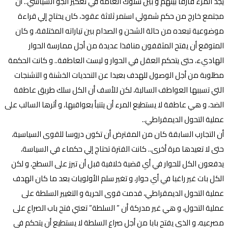
يجد المرء فارقا بينهم و بين سلوك العامة في تعكير الجو السياسي.. أن
مجتمع خارج من حكم شمولي استمر ثلاثة عقود، كان يحتاج إلي قراءة
موضوعية تبعده من حالة الشحن و الصدام بين تياراته المختلفة، و كان
المتوقع أن يفتح المثقفون منافذا عديدة من أجل ممارسة الحوار
الهاديء، حتى يتحكم العقل في الحوار و ليست العاطفة.. و كانت الحكمة
مطلوبة من أجل الوصول للهدف بعيدا عن التحديات الخشنة و التشنجات
التي تسببها العواطف السالبة، لكن للأسف أن الكل سلك طريق عاطفة
الضد، و هي عاطفة لا يستطيع المرء أن يتنبأ بعواقبها، و أثرها السالب على
عملية التحول الديمقراطي..
أن التجارب السابقة كان من المفترض أن تكون دروسا للقوى السياسية،
حتى لا تعيدها مرة أخرى.. كانت الفترة تحتاج إلي حكماء في السياسة،
يدفعون الكل للحوار في أي قضية خلافية قبل أن تبرز على السطح، و لكن
الكل بات غير راغبا في أي حوار، و تغير سلم الأولويات بعد ما كان الهدف
عملية التحول الديمقراطي، قدمت قوى الحرية و التغيير السلطة على
عملية التحول، و هي غير مدركة أن ” السلطة” تعني فتح باب الصراع على
مصرعيه، و الذي يفتح بابا من أجل صراع السلطة لا يستطيع أن يتحكم في