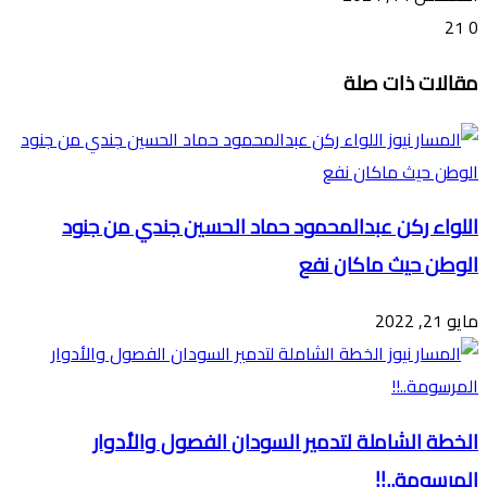
21
0
تويتر
ڤايبر
طباعة
تيلقرام
ماسنجر
ماسنجر
واتساب
فيسبوك
مشاركة
مقالات ذات صلة
عبر
البريد
اللواء ركن عبدالمحمود حماد الحسين جندي من جنود
الوطن حيث ماكان نفع
مايو 21, 2022
الخطة الشاملة لتدمير السودان الفصول والأدوار
المرسومة..!!