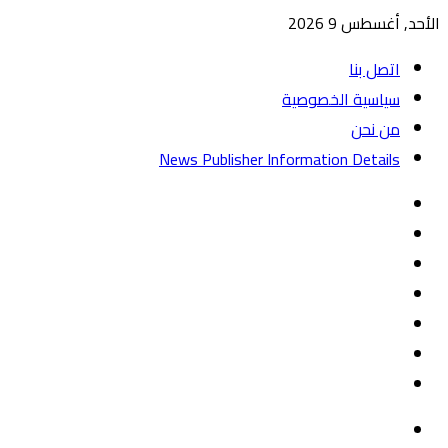
الأحد, أغسطس 9 2026
اتصل بنا
سياسية الخصوصية
من نحن
News Publisher Information Details
واتساب
TikTok
تيلقرام
‏Google
Play
يوتيوب
تويتر
فيسبوك
القائمة