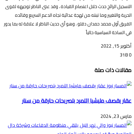
التسجيل الرائج حدث خلال اعتصام القيادة ، وقد عنى الناظر توجيهه لقوى
الحرية والتغيير وما تبنته من لهجة عدائية تجاه الدعم السريع وقائده
الفريق أول محمد حمدان دقلو ، وهو أي حديث الناظر لا علاقة له بما يدور
في الساحة السياسية حالياً
أكتوبر 15, 2022
318
0
تويتر
ڤايبر
طباعة
تيلقرام
ماسنجر
ماسنجر
واتساب
فيسبوك
مشاركة
مقالات ذات صلة
عبر
البريد
عقار يقصف مليشيا التمرد بتصريحات حارقة من سنار
مارس 23, 2024