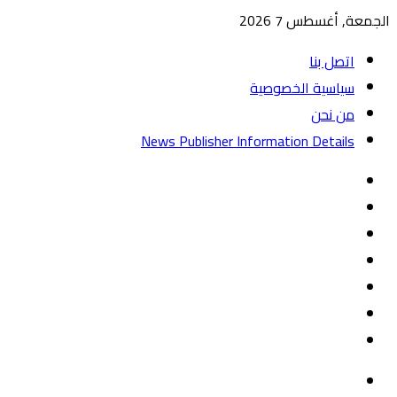
الجمعة, أغسطس 7 2026
اتصل بنا
سياسية الخصوصية
من نحن
News Publisher Information Details
واتساب
TikTok
تيلقرام
‏Google
Play
يوتيوب
تويتر
فيسبوك
القائمة