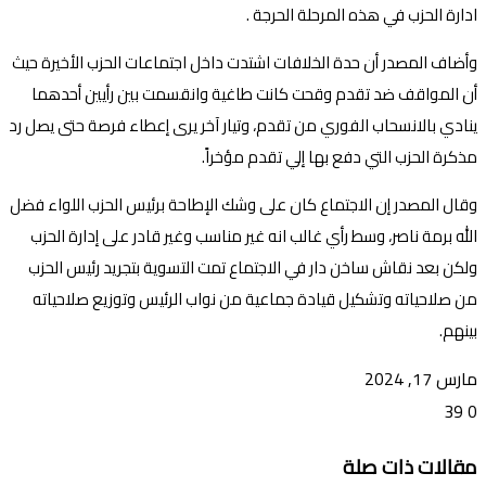
ادارة الحزب في هذه المرحلة الحرجة .
وأضاف المصدر أن حدة الخلافات اشتدت داخل اجتماعات الحزب الأخيرة حيث
أن المواقف ضد تقدم وقحت كانت طاغية وانقسمت بين رأيين أحدهما
ينادي بالانسحاب الفوري من تقدم، وتيار آخر يرى إعطاء فرصة حتى يصل رد
مذكرة الحزب التي دفع بها إلي تقدم مؤخراً.
وقال المصدر إن الاجتماع كان على وشك الإطاحة برئيس الحزب اللواء فضل
الله برمة ناصر، وسط رأي غالب انه غير مناسب وغير قادر على إدارة الحزب
ولكن بعد نقاش ساخن دار في الاجتماع تمت التسوية بتجريد رئيس الحزب
من صلاحياته وتشكيل قيادة جماعية من نواب الرئيس وتوزيع صلاحياته
بينهم.
مارس 17, 2024
39
0
تويتر
ڤايبر
طباعة
تيلقرام
ماسنجر
ماسنجر
واتساب
فيسبوك
مشاركة
مقالات ذات صلة
عبر