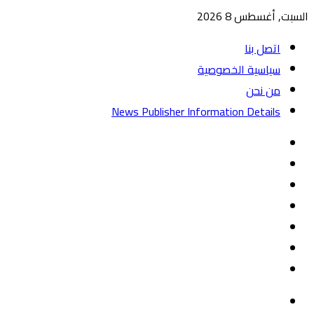
السبت, أغسطس 8 2026
اتصل بنا
سياسية الخصوصية
من نحن
News Publisher Information Details
واتساب
TikTok
تيلقرام
‏Google
Play
يوتيوب
تويتر
فيسبوك
القائمة