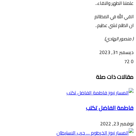
علمتنا الطهر والنقاء..
اتقي الله في المظالم
ان الظلم لشي عظيم..
( منصور الهادي)
ديسمبر 31, 2023
72
0
تويتر
ڤايبر
طباعة
تيلقرام
ماسنجر
ماسنجر
واتساب
فيسبوك
مشاركة
مقالات ذات صلة
عبر
البريد
فاطمة الفاضل تكتب
نوفمبر 23, 2022