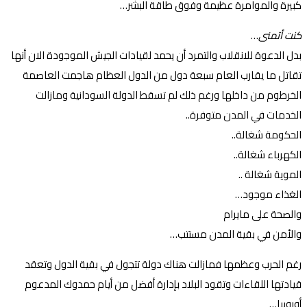
كبيرة والموامرة عظيمة وفوق طاقة البشر…
كنت أتمنى
…
بدل الدعوة للانقلاب والتمرد أن يحمد لقيادات الجيش الموجودة الان أنها
تقاتل ما يقارب العام سبعة دول من الدول العظام هاجمت العاصمة
الخرطوم من داخلها ورغم ذلك لم تسقط الدولة السودانية ومازالت
الخدمات في المدن متوفرة..
الحكومة شغالة..
الكهرباء شغالة..
الموية شغالة ..
الغذاء موجود…
والصحة على مايرام
والأمن في بقية المدن مستتب…
رغم الحرب وعظمها فمازالت هناك دولة تتجول في بقية الدول وتعقد
قيادتها اللقاءات وتقود البلاد بإدارة أفضل من أيام حمدوك المدعوم
أوروبيا…