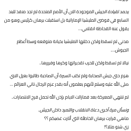
يحمد لقيادة الجيش
الموجودة الان أن الأمم المتحدة لم تجد منفذ للبند
السابع في فوضى المليشيا الإماراتية بل استقبلت برهان كرئيس وهو من
يقول عنه القحاطة انقلابي…
مدني لم تسقط ولكن دخلتها المليشيا بخيانة متوقعه وسط أعظم
الجيوش….
نيالا لم تسقط ولكن للحرب تقديراتها وكرها وفرررها..
هزم حتى جيش الصحابة ولم تكتب السيرة أن الصاحبة طالبوا بعزل النبي
صلى الله عليه وسلم لأنهم يعلمون أنه بقدر عزم الرجال تاتي العزائم …
لم تنتهي المعركة بعد فمازالت الايام بإذن الله تحمل فرح الانتصارات..
ونسأل مرة أخرى دعاة الانقلاب والتمرد داخل الجيش..
ماهي قرارت برهان الخاطئة التي أثارت غضبكم ؟؟
زي شنو مثلا؟!