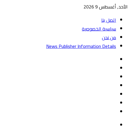
الأحد, أغسطس 9 2026
اتصل بنا
سياسية الخصوصية
من نحن
News Publisher Information Details
واتساب
TikTok
تيلقرام
‏Google
Play
يوتيوب
تويتر
فيسبوك
القائمة