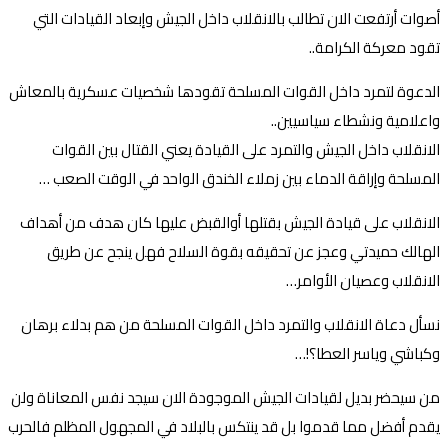
أصوات أرتفعت الان تطالب بالانقلاب داخل الجيش وإبعاد القيادات التي
تقود معركة الكرامة..
الدعوة لتمرد داخل القوات المسلحة تقودها شخصيات عسكرية بالمعاش
واعلامية ونشطاء سياسيين..
الانقلاب داخل الجيش والتمرد على القيادة يعني القتال بين القوات
المسلحة وإراقة الدماء بين زملاء الخندق الواحد في الوقت الصعب …
الانقلاب على قيادة الجيش بقتلها أوالقبض عليها كان هدف من أهداف
الهالك حميدتي وعجز عن تحقيقه بقوة السلاح فهل ينجح عن طريق
الانقلاب وعصيان الأوامر…
نسأل دعاة الانقلاب والتمرد داخل القوات المسلحة من هم بدلاء برهان
وكباشي وياسر العطا؟!…
من سيحضر بديل لقيادات الجيش الموجودة الان سيجد نفس المعاناة ولن
يقدم أفضل مما قدموا بل قد ينتكس بالبلاد في المجهول المظلم فالحرب