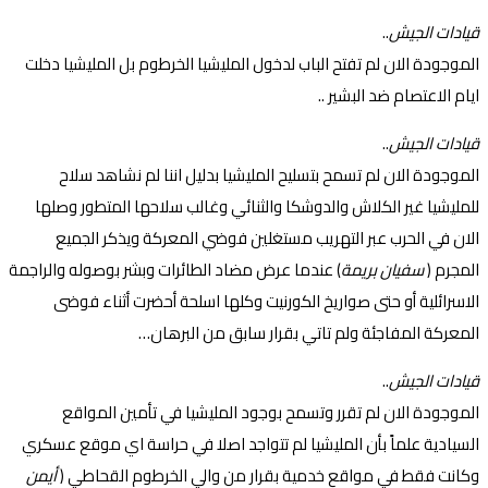
قيادات الجيش
..
الموجودة الان لم تفتح الباب لدخول المليشيا الخرطوم بل المليشيا دخلت
ايام الاعتصام ضد البشير ..
قيادات الجيش
..
الموجودة الان لم تسمح بتسليح المليشيا بدليل اننا لم نشاهد سلاح
للمليشيا غير الكلاش والدوشكا والثنائي وغالب سلاحها المتطور وصلها
الان في الحرب عبر التهريب مستغلين فوضي المعركة ويذكر الجميع
المجرم (
سفيان بريمة
) عندما عرض مضاد الطائرات وبشر بوصوله والراجمة
الاسرائلية أو حتى صواريخ الكورنيت وكلها اسلحة أحضرت أثناء فوضى
المعركة المفاجئة ولم تاتي بقرار سابق من البرهان…
قيادات الجيش
..
الموجودة الان لم تقرر وتسمح بوجود المليشيا في تأمين المواقع
السيادية علماََ بأن المليشيا لم تتواجد اصلا في حراسة اي موقع عسكري
وكانت فقط في مواقع خدمية بقرار من والي الخرطوم القحاطي (
أيمن