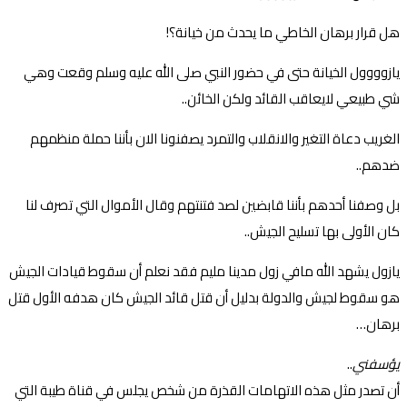
هل قرار برهان الخاطي ما يحدث من خيانة؟!
يازوووول الخيانة حتى في حضور النبي صلى الله عليه وسلم وقعت وهي
شي طبيعي لايعاقب القائد ولكن الخائن..
الغريب دعاة التغير والانقلاب والتمرد يصفنونا الان بأننا حملة منظمهم
ضدهم..
بل وصفنا أحدهم بأننا قابضين لصد فتنتهم وقال الأموال التي تصرف لنا
كان الأولى بها تسليح الجيش..
يازول يشهد الله مافي زول مدينا مليم فقد نعلم أن سقوط قيادات الجيش
هو سقوط لجيش والدولة بدليل أن قتل قائد الجيش كان هدفه الأول قتل
برهان…
يؤسفني
..
أن تصدر مثل هذه الاتهامات القذرة من شخص يجلس في قناة طيبة التي