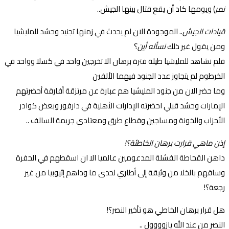
نمر
) ويومها كاد أن يقع قتال بينها الجيش..
قيادات الجيش
.. الموجودة الان لم يحدث في زمنها تجنيد وحشد للمليشيا
ومن يقول غير ذلك
نسأله أين
؟
فلم نشاهد للمليشيا طيلة فترة برهان الا تخرجين واحد في كسلا وواحد في
الخرطوم لم يتجاوز عدد الجنود فيهما الألفين
وما حضر الان من جنود المليشيا هم عبارة عن مرتزقة أفارقة أحضرتهم
الإمارات وحشد قبلي احضرته الإدارات الأهلية في دارفور وبعض كوادر
الأحزاب والخونة ومساجين وقطاع طرق ومعتادي جريمة السالف ..
إذن ماهي قرارت برهان الخاطئة؟!
داهن القحاطة الفشلة المدعومين عالميا الا ان اسقطهم في الحفرة
وساقهم بالخلا من وثيقة إلى أطاري لحدى ما وداهم إثيوبيا من غير
رجعة؟!
هل قرار برهان الخاطي هو تأخير النصر؟!
النصر من عند الله يازوووول ..