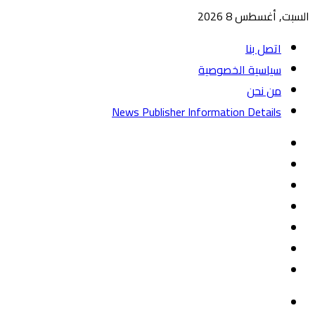
السبت, أغسطس 8 2026
اتصل بنا
سياسية الخصوصية
من نحن
News Publisher Information Details
واتساب
TikTok
تيلقرام
‏Google
Play
يوتيوب
تويتر
فيسبوك
القائمة