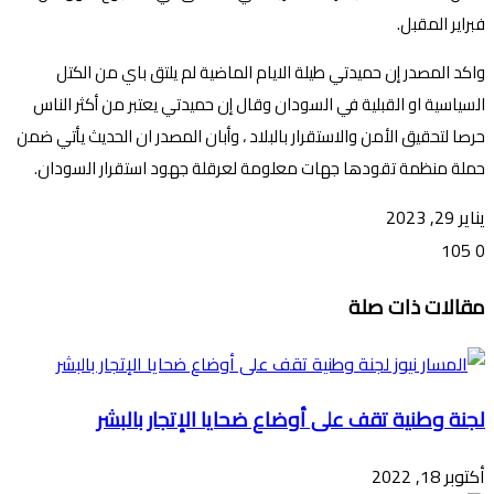
فبراير المقبل.
واكد المصدر إن حميدتي طيلة الايام الماضية لم يلتق باي من الكتل
السياسية او القبلية في السودان وقال إن حميدتي يعتبر من أكثر الناس
حرصا لتحقيق الأمن والاستقرار بالبلاد ، وأبان المصدر ان الحديث يأتي ضمن
حملة منظمة تقودها جهات معلومة لعرقلة جهود استقرار السودان.
يناير 29, 2023
105
0
تويتر
ڤايبر
طباعة
تيلقرام
ماسنجر
ماسنجر
واتساب
فيسبوك
مشاركة
مقالات ذات صلة
عبر
البريد
لجنة وطنية تقف على أوضاع ضحايا الإتجار بالبشر
أكتوبر 18, 2022