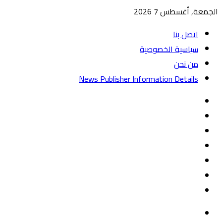
الجمعة, أغسطس 7 2026
اتصل بنا
سياسية الخصوصية
من نحن
News Publisher Information Details
واتساب
TikTok
تيلقرام
‏Google
Play
يوتيوب
تويتر
فيسبوك
القائمة