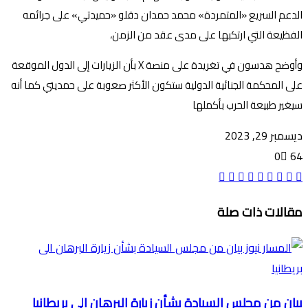
الدعم السريع «المتمردة» محمد حمدان دقلو «حميدتي» على جرائمه
الفظيعة التي ارتكبها على مدى عقد من الزمن،
وأوضح هدسون في تغريدة على منصة X بأن الزيارات إلى الدول الموقعة
على المحكمة الجنائية الدولية ستكون الأكثر صعوبة على حمديتي كما أنه
سيغير طبيعة الحرب بأكملها
ديسمبر 29, 2023
0
64
ڤايبر
مشاركة
تيلقرام
واتساب
ماسنجر
تويتر
ماسنجر
فيسبوك
طباعة
عبر
مقالات ذات صلة
البريد
بيان من مجلس السيادة بشأن زيارة البرهان الى بريطانيا