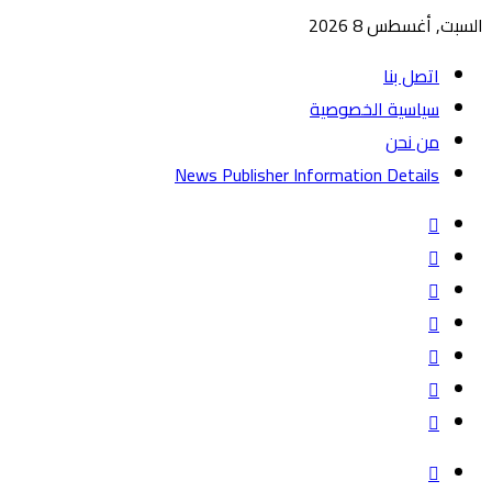
السبت, أغسطس 8 2026
اتصل بنا
سياسية الخصوصية
من نحن
News Publisher Information Details
واتساب
TikTok
تيلقرام
‏Google
Play
يوتيوب
تويتر
فيسبوك
القائمة