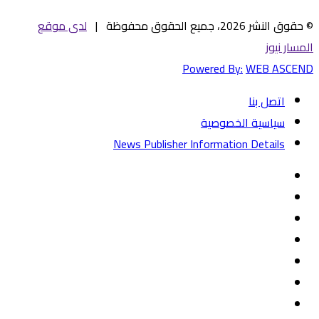
© حقوق النشر 2026، جميع الحقوق محفوظة |
لدى موقع
المسار نيوز
Powered By:
WEB ASCEND
اتصل بنا
سياسية الخصوصية
News Publisher Information Details
فيسبوك
تويتر
يوتيوب
‏Google
Play
تيلقرام
TikTok
واتساب