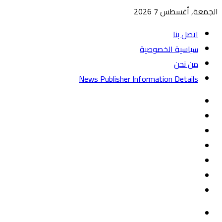
الجمعة, أغسطس 7 2026
اتصل بنا
سياسية الخصوصية
من نحن
News Publisher Information Details
واتساب
TikTok
تيلقرام
‏Google
Play
يوتيوب
تويتر
فيسبوك
القائمة