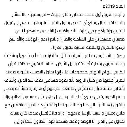
العام 2019م
واتهم الفريق أول محمد حمدان دقلو، جهات – لم يسمها- بالاستئثار
بالسلطة والمال ومنع أي شخص يحاول التقرب منهما، ودعاهم إلى قبول
الآخرين وإشراكهم في إدارة البلاد وأضاف ( البلد دي ماسكنها ناس
معينين مسيطرين على السلطة والمال) وتابع ( نقول لهؤلاء والله لازم
ترضوا بالآخرين واللقمة الكبيرة بتفرق الضرا) .
وصوّب نائب رئيس مجلس السيادة خلال مخاطبته حشداً جماهيرياً بمنطقة
ود السفوري بمحلية أم رمتة بالنيل الأبيض، بمناسبة تخريج حفظة القرآن
الكريم، سهام الاتهام لمجموعات قال إنها تحاول التكسب بتشويه صورته
لتمرير أجندتها من خلال الترويج بأنه يقود مساعي تقف ضد الدين، وأضاف
بأنه ابن تقابة قرآن لم يقرأ في جامعة الخرطوم أو هارفارد مبينًا أنه يحظى
بدعم الصوفية في جميع أنحاء السودان بل حتى على مستوى العالم. وزاد
بالقول ( هناك رسائل هنا وهناك انو نحنا واقفين ضد الدين وواقفين مع
فلان وعلان واللبيب بالإشارة يفهم ) وزاد قائلاً (قبيل عندما كان هناك
تطاول على الدين انا الوحيد وقفت متصدياََ لهذا التطاول بينما توارى