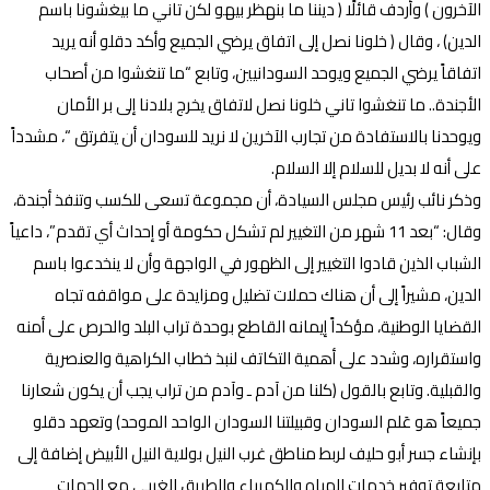
الآخرون ) وأردف قائلًا ( ديننا ما بنهظر بيهو لكن تاني ما بيغشونا باسم
الدين) ، وقال ( خلونا نصل إلى اتفاق يرضي الجميع وأكد دقلو أنه يريد
اتفاقاََ يرضي الجميع ويوحد السودانيين، وتابع “ما تنغشوا من أصحاب
الأجندة.. ما تنغشوا تاني خلونا نصل لاتفاق يخرج بلادنا إلى بر الأمان
ويوحدنا بالاستفادة من تجارب الآخرين لا نريد للسودان أن يتفرتق “، مشدداََ
على أنه لا بديل للسلام إلا السلام.
وذكر نائب رئيس مجلس السيادة، أن مجموعة تسعى للكسب وتنفذ أجندة،
وقال: “بعد 11 شهر من التغيير لم تشكل حكومة أو إحداث أي تقدم”، داعياً
الشباب الذين قادوا التغيير إلى الظهور في الواجهة وأن لا ينخدعوا باسم
الدين، مشيراً إلى أن هناك حملات تضليل ومزايدة على مواقفه تجاه
القضايا الوطنية، مؤكداً إيمانه القاطع بوحدة تراب البلد والحرص على أمنه
واستقراره، وشدد على أهمية التكاتف لنبذ خطاب الكراهية والعنصرية
والقبلية. وتابع بالقول (كلنا من آدم ـ وآدم من تراب يجب أن يكون شعارنا
جميعاً هو عَلم السودان وقبيلتنا السودان الواحد الموحد) وتعهد دقلو
بإنشاء جسر أبو حليف لربط مناطق غرب النيل بولاية النيل الأبيض إضافة إلى
متابعة توفير خدمات المياه والكهرباء والطريق الغربي مع الجهات