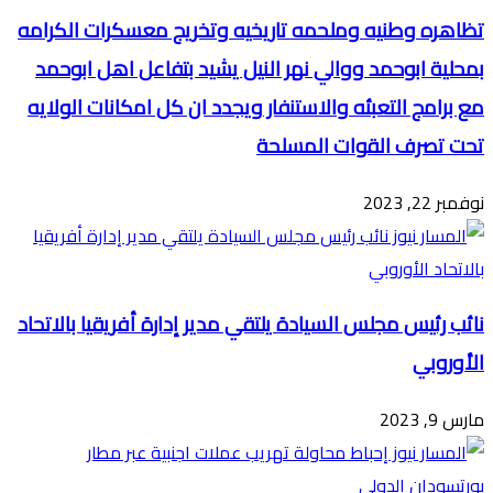
تظاهره وطنيه وملحمه تاريخيه وتخريج معسكرات الكرامه
بمحلية ابوحمد ووالي نهر النيل يشيد بتفاعل اهل ابوحمد
مع برامج التعبئه والاستنفار ويجدد ان كل امكانات الولايه
تحت تصرف القوات المسلحة
نوفمبر 22, 2023
نائب رئيس مجلس السيادة يلتقي مدير إدارة أفريقيا بالاتحاد
الأوروبي
مارس 9, 2023