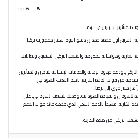
109
0
، الفريق أول محمد حمدان دقلو، اليوم، سفير جمهورية تركيا
ع، تعازيه ومواساته للحكومة والشعب التركي الشقيق، ولعائلات
كي، ودعم جهود الإغاثة والخدمات الإنسانية للناجين والمتأثرين
ن) مقدمة من قوات الدعم السريع، باسم الشعب السوداني،
عبر جسر جوي إلى تركيا.
لاده للسودان والقيادة السودانية، وكذلك للشعب السوداني، على
 الكارثة، مشيداً بالدعم السخي الذي قدمه قائد قوات الدعم
لشعب التركي من هذه الكارثة.