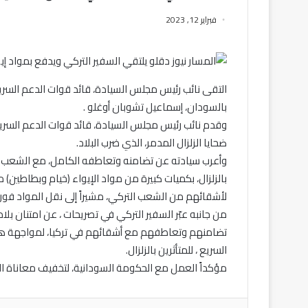
فبراير 12, 2023
التقى نائب رئيس مجلس السيادة، قائد قوات الدعم السريع
بالسودان، إسماعيل تشوبان أوغلو .
وقدم نائب رئيس مجلس السيادة، قائد قوات الدعم السري
ضحايا الزلزال المدمر، الذي ضرب البلاد.
وأعرب سيادته عن تضامنه وتعاطفه الكامل، مع الشعب التر
بالزلزال، بكميات كبيرة من مواد الإيواء (خيام وبطاطي
لأشقائهم من الشعب التركي، مشيراً إلى نقل المواد فوراً 
من جانبه عبّر السفير التركي في تصريحات ، عن امتنان ب
تضامنهم وتعاطفهم مع أشقائهم في تركيا، لمواجهة هذه
السريع ، للمتأثرين بالزلزال.
مؤكداً العمل مع الحكومة السودانية، لتخفيف معاناة ا