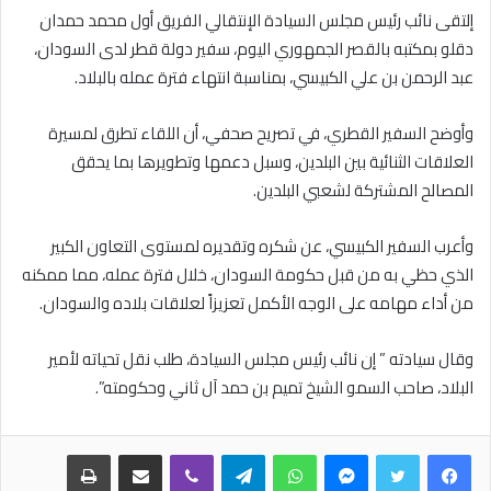
إلتقى نائب رئيس مجلس السيادة الإنتقالي الفريق أول محمد حمدان
دقلو بمكتبه بالقصر الجمهوري اليوم، سفير دولة قطر لدى السودان،
عبد الرحمن بن علي الكبيسي، بمناسبة انتهاء فترة عمله بالبلاد.
وأوضح السفير القطري، في تصريح صحفي، أن اللقاء تطرق لمسيرة
العلاقات الثنائية بين البلدين، وسبل دعمها وتطويرها بما يحقق
المصالح المشتركة لشعبي البلدين.
وأعرب السفير الكبيسي، عن شكره وتقديره لمستوى التعاون الكبير
الذي حظي به من قبل حكومة السودان، خلال فترة عمله، مما ممكنه
من أداء مهامه على الوجه الأكمل تعزيزاً لعلاقات بلاده والسودان.
وقال سيادته ” إن نائب رئيس مجلس السيادة، طلب نقل تحياته لأمير
البلاد، صاحب السمو الشيخ تميم بن حمد آل ثاني وحكومته”.
فيسبوك
تويتر
ماسنجر
واتساب
تيلقرام
ڤايبر
مشاركة عبر البريد
طباعة