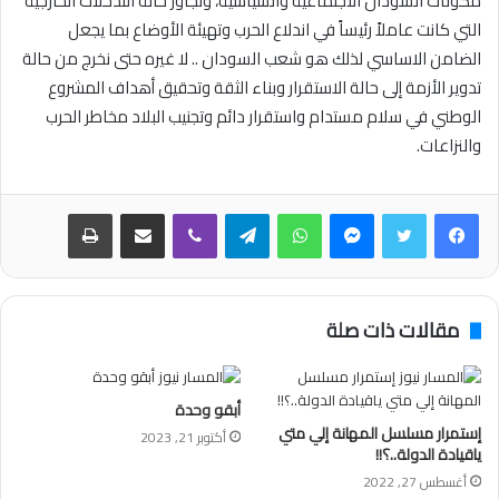
مكونات السودان الاجتماعية والسياسية، وتجاوز حالة التدخلات الخارجية
التي كانت عاملاً رئيساً في اندلاع الحرب وتهيئة الأوضاع بما يجعل
الضامن الاساسي لذلك هو شعب السودان .. لا غيره حتى نخرج من حالة
تدوير الأزمة إلى حالة الاستقرار وبناء الثقة وتحقيق أهداف المشروع
الوطني في سلام مستدام واستقرار دائم وتجنيب البلاد مخاطر الحرب
والنزاعات.
فيسبوك
تويتر
ماسنجر
واتساب
تيلقرام
ڤايبر
مشاركة عبر البريد
طباعة
مقالات ذات صلة
أبقو وحدة
إستمرار مسلسل المهانة إلي متي
أكتوبر 21, 2023
ياقيادة الدولة..؟!!
أغسطس 27, 2022