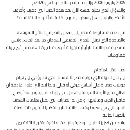
2005 وابوجا 2006 وإلى ماعرف بسلام جوبا في 2020م .
والسؤال الذي يطرح نفسه الآن بعد هذه الحرب التي دمرت وأحرقت
الأخضر واليابس : هل سيكون منبر جدة امتداداً لهذه الاتفاقيات؟
في هذه المفاوضات نحتاج إلى إمعان النظر في النتائج المتوقعة
والمرجوة التي تمثل التحدي الحقيقي لسودان ما بعد الحرب.. وليس
فقط وقف إطلاق النار أو أية ترتيبات أخرى كما جرت العادة في أي جولة
مفاوضات.
يجب النظر باهتمام
إلى حال الدولة التي تواجه خطر الانقسام الذي قد يؤدي إلى قيام
دويلات صغيرة على أساس عرقي أو قبلي، ولذا لابد لأي حلول قادمة أن
تعالج جذور الأزمة المزمنة و تعمل على إنهاء الحرب، ودراسة أوضاع
ماقبل الحرب ومآلاتها ، و من ثم الخيارات التي تمثل تطلعات الشعب
السوداني في شروط وقف اطلاق النار والقضايا الأخرى ذات الصلة
بالحرب الحالية.
ولابد من تعزيز الحلول الوطنية والإرادة الداخلية وتقوية الثقة بين