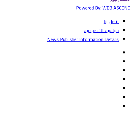
Powered By:
WEB ASCEND
اتصل بنا
سياسية الخصوصية
News Publisher Information Details
فيسبوك
تويتر
يوتيوب
‏Google
Play
تيلقرام
TikTok
واتساب
زر
تويتر
تيلقرام
ماسنجر
ماسنجر
واتساب
فيسبوك
الذهاب