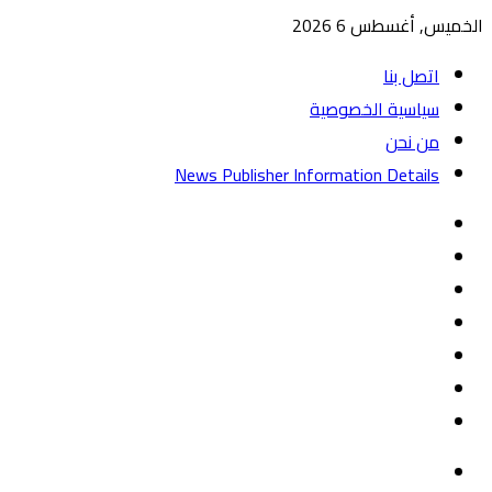
الخميس, أغسطس 6 2026
اتصل بنا
سياسية الخصوصية
من نحن
News Publisher Information Details
واتساب
TikTok
تيلقرام
‏Google
Play
يوتيوب
تويتر
فيسبوك
القائمة