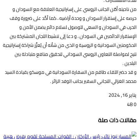
هذه الاستثمارات .
من ناحيته أمّن الجانب الروسي على إستراتيجية العلاقة مع السودان و
حرصه على إستقرار السودان و وحدة أراضيه ، كما أكّد على ضرورة وقف
الحرب في السودان و السعي للوصول لسلام دائم يضمن الأمن و
الإستقرار الدائمين في السودان ، و دعا إلى تنشيط اللجان المشتركة بين
الحكومتين السودانية و الروسية و الذي من شأنه أن يُعزِّز شراكة إستراتيجية
تتيح لمواصلة التعاون الروسي السوداني لتحقيق منافع متبادلة بين
البلدين .
و قد حضر اللقاء طاقم من السفارة السودانية في موسكو بقيادة السيد
محمد الغزالي التجاني السفير بجانب الوفد الزائر .
يناير 16, 2024
48
0
تويتر
ڤايبر
طباعة
تيلقرام
ماسنجر
ماسنجر
واتساب
فيسبوك
مشاركة
مقالات ذات صلة
عبر
البريد