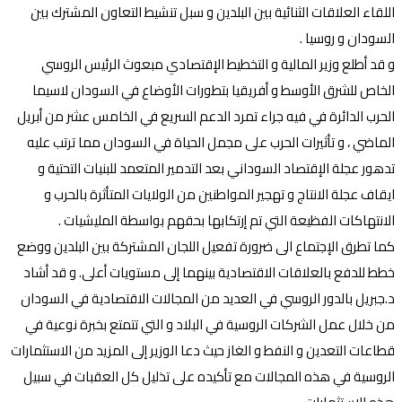
اللقاء العلاقات الثنائية بين البلدين و سبل تنشيط التعاون المشترك بين
السودان و روسيا .
و قد أطلع وزير المالية و التخطيط الإقتصادي مبعوث الرئيس الروسي
الخاص للشرق الأوسط و أفريقيا بتطورات الأوضاع في السودان لاسيما
الحرب الدائرة في فيه جراء تمرد الدعم السريع في الخامس عشر من أبريل
الماضي ، و تأثيرات الحرب على مجمل الحياة في السودان مما ترتب عليه
تدهور عجلة الإقتصاد السوداني بعد التدمير المتعمد للبنيات التحتية و
ايقاف عجلة الانتاج و تهجير المواطنين من الولايات المتأثرة بالحرب و
الانتهاكات الفظيعة التي تم إرتكابها بحقهم بواسطة المليشيات .
كما تطرق الإجتماع الى ضرورة تفعيل اللجان المشتركة بين البلدين ووضع
خطط للدفع بالعلاقات الاقتصادية بينهما إلى مستويات أعلى. و قد أشاد
د.جبريل بالدور الروسي في العديد من المجالات الاقتصادية في السودان
من خلال عمل الشركات الروسية في البلاد و التي تتمتع بخبرة نوعية في
قطاعات التعدين و النفط و الغاز حيث دعا الوزير إلى المزيد من الاستثمارات
الروسية في هذه المجالات مع تأكيده على تذليل كل العقبات في سبيل