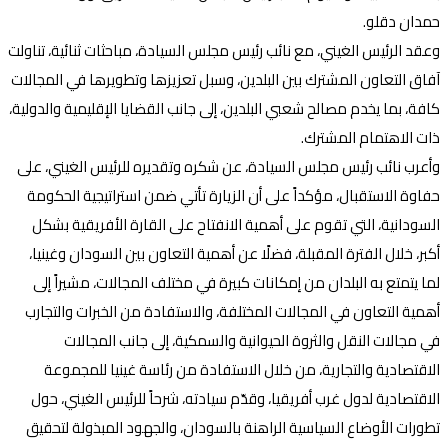
حمدان دقلو.
وعقد الرئيس الغيني، مع نائب رئيس مجلس السيادة، مباحثات ثنائية، تناولت
آفاق التعاون المشترك بين البلدين، وسبل تعزيزها وتطويرها في المجالات
كافة، بما يخدم مصالح شعبي البلدين، إلى جانب القضايا الإقليمية والدولية،
ذات الاهتمام المشترك.
وأعرب نائب رئيس مجلس السيادة، عن شكره وتقديره للرئيس الغيني، على
حفاوة الاستقبال، مؤكداً على أن الزيارة تأتي ضمن استراتيجية الحكومة
السودانية، التي تقوم على أهمية الانفتاح على القارة الأفريقية بشكل
أكبر، خلال الفترة المقبلة، فضلًا عن أهمية التعاون بين السودان وغينيا،
لما يتمتع به البلدان من إمكانات كبيرة في مختلف المجالات، مشيراً إلى
أهمية التعاون في المجالات المختلفة، والاستفادة من الخبرات والتجارب
في مجالات النقل والثروة الحيوانية والسمكية، إلى جانب المجالات
الاقتصادية والتجارية، من خلال الاستفادة من رئاسة غينيا للمجموعة
الاقتصادية لدول غرب أفريقيا، وقدّم سيادته، شرحاً للرئيس الغيني، حول
تطورات الأوضاع السياسية الراهنة بالسودان، والجهود المبذولة لتحقيق