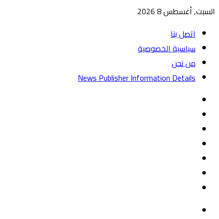
السبت, أغسطس 8 2026
اتصل بنا
سياسية الخصوصية
من نحن
News Publisher Information Details
واتساب
TikTok
تيلقرام
‏Google
Play
يوتيوب
تويتر
فيسبوك
القائمة