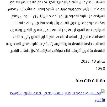
الاستقرار، من خلال الاتفاق الإطاري الذي تم توقيعه ديسمبر الماضي.
بدوره أعرب رئيس جمهورية غينيا، عن شكره وامتنانه، لنائب رئيس مجلس
السيادة، على تلبية الدعوة بزيارة بلاده، مشيراً إلى أن السودان يتمتع
بمكانة مرموقة بين دول القارة، وأن بلاده تتطلع إلى بناء علاقات
استراتيجية مع السودان، تعود بالمنفعة على شعبي البلدين وشعوب
المنطقة، مشيراً إلى استعداد بلاده، لفتح آفاق التعاون في مختلف
المجالات خاصة الاقتصادية والتجارية، وتسخير علاقاتها ضمن المجموعة
الاقتصادية لدول أفريقيا، لبناء شراكات استراتيجية تعزز علاقات البلدين.
فبراير 13, 2023
104
0
تويتر
ڤايبر
طباعة
تيلقرام
ماسنجر
ماسنجر
واتساب
فيسبوك
مشاركة
مقالات ذات صلة
عبر
البريد