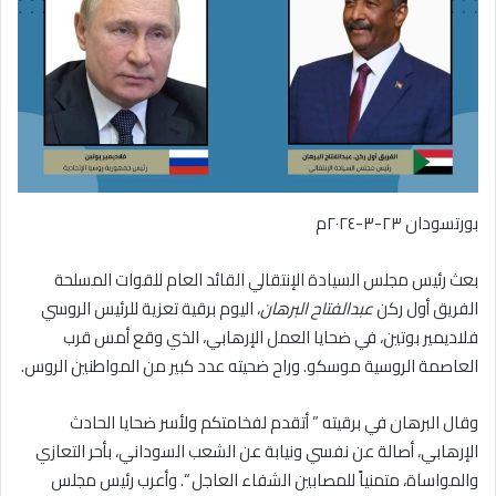
بورتسودان ٢٣-٣-٢٠٢٤م
بعث رئيس مجلس السيادة الإنتقالي القائد العام للقوات المسلحة
الفريق أول ركن
عبدالفتاح البرهان
، اليوم برقية تعزية للرئيس الروسي
فلاديمير بوتين، في ضحايا العمل الإرهابي، الذي وقع أمس قرب
العاصمة الروسية موسكو. وراح ضحيته عدد كبير من المواطنين الروس.
وقال البرهان في برقيته ” أتقدم لفخامتكم ولأسر ضحايا الحادث
الإرهابي، أصالة عن نفسي ونيابة عن الشعب السوداني، بأحر التعازي
والمواساة، متمنياً للمصابين الشفاء العاجل “. وأعرب رئيس مجلس