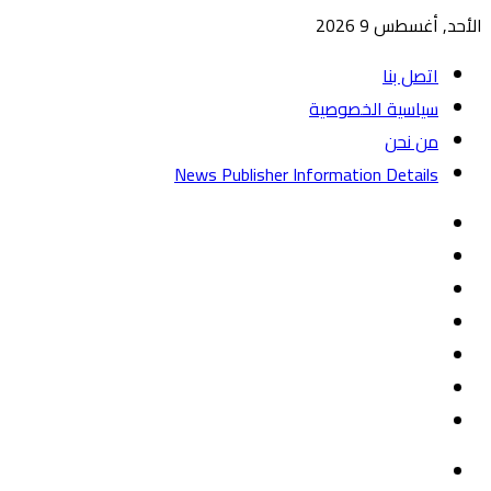
الأحد, أغسطس 9 2026
اتصل بنا
سياسية الخصوصية
من نحن
News Publisher Information Details
واتساب
TikTok
تيلقرام
‏Google
Play
يوتيوب
تويتر
فيسبوك
القائمة