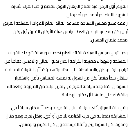
الفريق أول الركن عبدالفتاح البرهان اليوم، بتقديم واجب العزاء لأسرة
الشهيد اللواء بحر أحمد بحر بأمدرمان.
رافقه عضو مجلس السيادة مساعد القائد العام للقوات المسلحة الفريق
أول ركن ياسر عبدالرحمن العطا ورئيس هيئة الأركان الفريق أول ركن
محمد عثمان الحسين.
وحيا رئيس مجلس السيادة القائد العام تضحيات وبسالة شهداء القوات
المسلحة وشهداء معركة الكرامة الذين بذلوا الغالي والنفيس دفاعاً عن
تراب وراية الوطن والمحافظة على مكتسباته، مؤكداً أن القوات المسلحة
ستظل سداً منيعاً لكل من تسول له نفسه المساس بأمن واستقرار
السودان، كما جدد سيادته العزم على تحرير البلاد من المرتزقة والعملاء
والقضاء على مليشيا آل دقلو الإرهابية.
وفي ذات السياق أثنى سيادته على الشهيد موضحاً أنه كان سباقاً في
المشاركة بفعالية في حرب الكرامة بلا من أو أذى، وبكل تجرد، وهو مثال
وقدوة لكل السودانيين وأمثاله يستحقون كل التكريم والإمتنان.