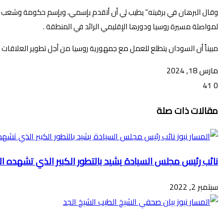
وقال البرهان في برقيته” يطيب لي أن أتقدم بإسمي، وبإسم حكومة وشعب جمه
لمواصلة مسيرة روسيا ودورها الإقليمي الرائد في المنطقة .
مبيناً أن السودان يتطلع للعمل مع جمهورية روسيا من أجل تطوير العلاقات الث
مارس 18, 2024
41
0
تويتر
ڤايبر
طباعة
تيلقرام
ماسنجر
ماسنجر
واتساب
فيسبوك
مشاركة
مقالات ذات صلة
عبر
البريد
نائب رئيس مجلس السيادة يشيد بالتطور الكبير الذي تشهده الع
سبتمبر 2, 2022