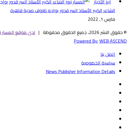
أبرز الأخبار
الشاعر الكبير الأستاذ السر قدور يواجه ظروف صحية قاهرة
مارس 1, 2022
© حقوق النشر 2026، جميع الحقوق محفوظة |
لدى موقع المسار ني
Powered By:
WEB ASCEND
اتصل بنا
سياسية الخصوصية
News Publisher Information Details
فيسبوك
تويتر
يوتيوب
‏Google
Play
تيلقرام
TikTok