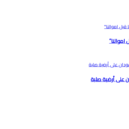
اموالنا”
ن على أرضية صلبة