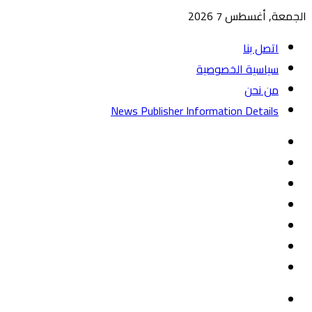
الجمعة, أغسطس 7 2026
اتصل بنا
سياسية الخصوصية
من نحن
News Publisher Information Details
واتساب
TikTok
تيلقرام
‏Google
Play
يوتيوب
تويتر
فيسبوك
القائمة