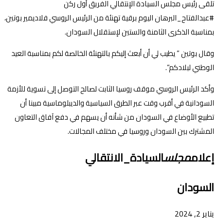
تلقى رئيس مجلس السيادة الإنتقالي الفريق أول ركن
#عبدالفتاح_البرهان اليوم برقية تهنئة من الرئيس الروسي فلاديمير بوتين،
بمناسبة الذكرى الثامنة والستين لإستقلال السودان.
وقال بوتين ” يطيب لي أن أبعث إليكم بالتهنئة الخالصة لكم بمناسبة العيد
الوطني لبلادكم”.
وأكد الرئيس الروسي موقف روسيا الثابت لصالح التوصل إلى تسوية للأزمة
السودانية في أقرب وقت عبر الطرق السياسية والديبلوماسية مبينا أن
تطبيع الأوضاع في السودان من شأنه أن يسهم في دفع آفاق التعاون
المشترك بين السودان وروسيا في مختلف المجالات.
إعلام
مجلس
السيادة_الانتقالي
السودان
يناير 2, 2024