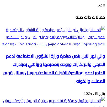
52
0
تويتر
ڤايبر
طباعة
تيلقرام
ماسنجر
ماسنجر
واتساب
فيسبوك
مشاركة
مقالات ذات صلة
عبر
البريد
والي نهر النيل يثمن مبادرة وزارة الشؤون الاجتماعية لدعم
الجرحي والارتكازات ويوجه بتعميمها ويباهي بمبادرات
الدامر لدعم ومناصرة القوات المسلحة ويرسل رسائل قويه
للعملاء والخونه
يناير 15, 2024