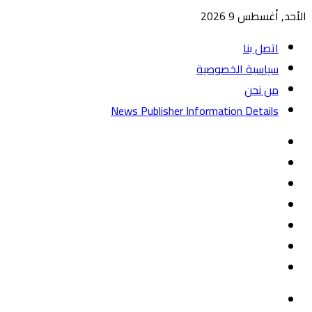
الأحد, أغسطس 9 2026
اتصل بنا
سياسية الخصوصية
من نحن
News Publisher Information Details
واتساب
TikTok
تيلقرام
‏Google
Play
يوتيوب
تويتر
فيسبوك
القائمة