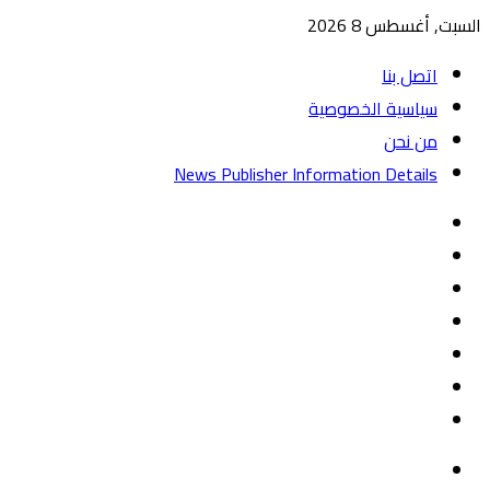
السبت, أغسطس 8 2026
اتصل بنا
سياسية الخصوصية
من نحن
News Publisher Information Details
واتساب
TikTok
تيلقرام
‏Google
Play
يوتيوب
تويتر
فيسبوك
القائمة