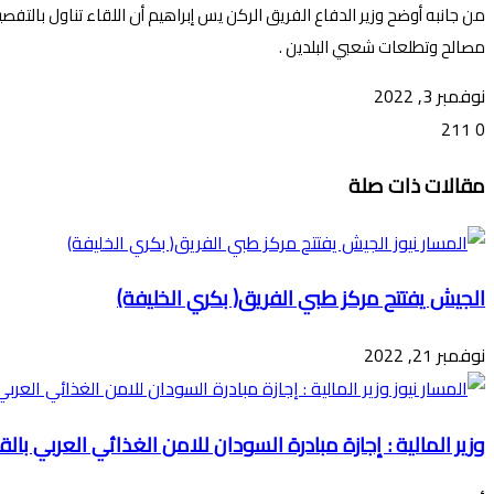
من جانبه أوضح وزير الدفاع الفريق الركن يس إبراهيم أن اللقاء تناول بالتفص
مصالح وتطلعات شعبي البلدين .
نوفمبر 3, 2022
211
0
تويتر
ڤايبر
طباعة
تيلقرام
ماسنجر
ماسنجر
واتساب
فيسبوك
مشاركة
مقالات ذات صلة
عبر
البريد
الجيش يفتتح مركز طبي الفريق( بكري الخليفة)
نوفمبر 21, 2022
وزير المالية : إجازة مبادرة السودان للامن الغذائي العربي بالقم