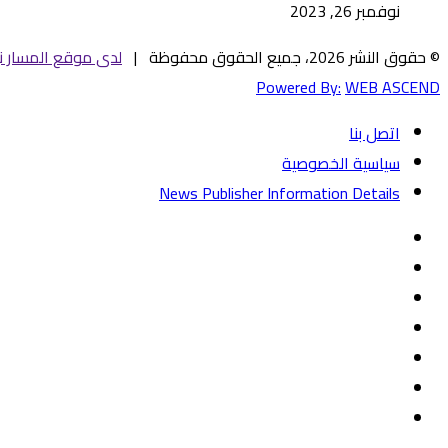
نوفمبر 26, 2023
© حقوق النشر 2026، جميع الحقوق محفوظة |
لدى موقع المسار ني
Powered By:
WEB ASCEND
اتصل بنا
سياسية الخصوصية
News Publisher Information Details
فيسبوك
تويتر
يوتيوب
‏Google
Play
تيلقرام
TikTok
واتساب