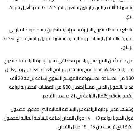
وتوفير 10 ألاف جالون جازولين لتشغيل الكراكات لنظافة وتأهيل قنوات
الري .
وقطع محافظ مشروع الجزيرة بدعم إدارته لتكوين جسم موحد لمزارعي
الجزيرة والمناقل لإسناد جهود الإدارة وتوفير التمويل بالتنسيق مع شركاء
الإنتاج .
من جانبه أعلن المهندس إبراهيم مصطفى مدير الإدارة الزراعية بالمشروع
عن زراعة 65.492 فدانا قمح بمنحة من برنامج الغذاء العالمي بما يعادل
30% من المساحة المستهدفة للموسم الشتوي إضافة لزراعة 20 ألف
فدانا بالتمويل الذاتي معلناً إكتمال 80% من العمليات التحضيرية لزراعة
القمح وتوقع إكتمال الزراعة في 21 ديسمبر القادم.
وكشف مدير الإدارة الزراعية عن الإنتاجية العالية التي حققها محصول
فول الصويا بواقع 13 _ 14 جوال للفدان إضافة للإنتاجية العالية لمحصول
الذرة التي تراوحت بين 15_ 18 جوال للفدان .