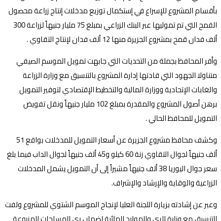
بأقسام المشروع للإسراع في إستكمال توزيع مدخلات إنتاج زراعة محصول
القمح التي تم تموليها عبر البنك الزراعي بمبلغ 75 مليار جنيهاً لزراعة 300
ألف فدان قمح بمشروع الجزيرة منها 12 ألف فدان لإنتاج التقاوي .
وأقر المحافظ بجملة من التحديات التي جابهت تمويل الموسم الصيفي
متناولا الجهود التي قادتها إدارة المشروع بالتنسيق مع وزارة الزراعة
والغابات الإتحادية ووزارة المالية والتخطيط الإقتصادي لتوفير التمويل
برهن أصول المشروع والمقدرة بمبلغ 102 مليار جنيهاً ونقل تفويض
التمويل للمحافظ الحالي .
وكشف محافظ مشروع الجزيرة عن أسعار التمويل للمدخلات بواقع 51
ألف جنيهاً لجوال التقاوي زنة 60 كيلو و45 ألف جنيهاً لجوال الداب فيما بلغ
سعر جوال اليوريا 38 ألف جنيهاً مشيراً إلى أن التمويل يشمل المدخلات
الزراعية والوقاية والإرشاد والإشراف.
وعبر عن إشادته بزيارة اللجنة العليا لإنجاح الموسم الشتوي للمشروع ولفت
للتنسيق مع وزارة الري والموارد المائية لضمان ري المساحات المزروعة