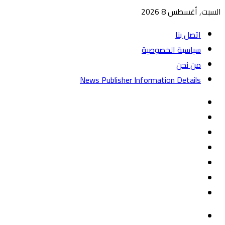
السبت, أغسطس 8 2026
اتصل بنا
سياسية الخصوصية
من نحن
News Publisher Information Details
واتساب
TikTok
تيلقرام
‏Google
Play
يوتيوب
تويتر
فيسبوك
القائمة