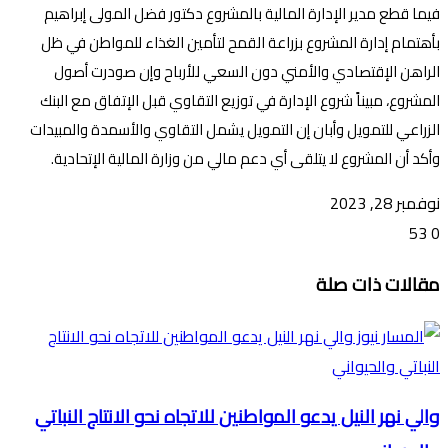
فيما قطع مدير الإدارة المالية بالمشروع دكتور فضل المولى إبراهيم
بأهتمام إدارة المشروع بزراعة القمح لتأمين الغذاء للمواطن في ظل
الراهن الإقتصادي والأمني دون السعي للأرباح وإن صودرت أصول
المشروع، مبيناً شروع الإدارة في توزيع التقاوي قبل الإتفاق مع البنك
الزراعي للتمويل وأبان إن التمويل يشمل التقاوي والأسمدة والمبيدات
وأكد أن المشروع لا يتلقى أي دعم مالي من وزارة المالية الإتحادية.
نوفمبر 28, 2023
53
0
تويتر
ڤايبر
طباعة
تيلقرام
ماسنجر
ماسنجر
واتساب
فيسبوك
مشاركة
مقالات ذات صلة
عبر
البريد
والي نهر النيل يدعو المواطنين للاتجاه نحو الانتاج النباتي