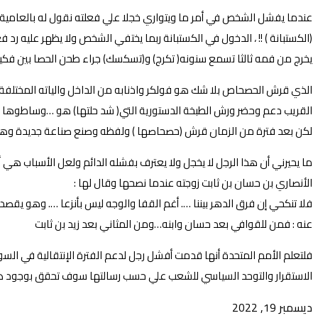
عندما يفشل الشخص في أمر ما ويتواري خجلا علي فعلته نقول له بالعامية
(الكستبانة ) !! ، الدخول في الكستبانة ربما يختفي الشخص ولا يظهر عليه رد فع
يخرج من فمه ثالثا تسمع سنونه( تكرج) و(تسكسك) جراء طحن الحصا بين فكيه 
الذي قرش الحصحاص بلا شك هو فولكر واذنابه من الداخل والياته المختلفة ، 
القريب دعم وحضر ورش الطبخة الدستورية التي( شد حلتها) هو …وساطوها (بالكُ
لكن بعد فترة من الزمان قرش (حصحاصها ) ولفظه وصنع صناعة جديدة وهي ا
ما يحيرني أن هذا الرجل لا يخجل ولا يعترف بفشله الدائم ولعل الأسباب هي 
الأنصاري بن حسان بن ثابت زوجته عندما نصحها وقال لها :
فلا تنكحي إن فرق الدهر بيننا …. أغم القفا والوجه ليس بأنزعا …. وهو يق
عنه : فمن للقوافي بعد حسان وابنه…ومن المثاني بعد زيد بن ثابت
فلتعلم الأمم المتحدة أنها قدمت أفشل رجل لدعم الفترة الإنتقالية في السو
الاستقرار والتوحد السياسي للشعب علي حسب رسالتها سوف تحقق بوجود هذا ا
ديسمبر 19, 2022