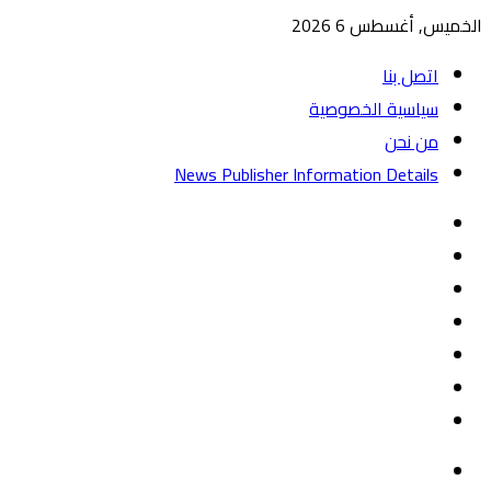
الخميس, أغسطس 6 2026
اتصل بنا
سياسية الخصوصية
من نحن
News Publisher Information Details
واتساب
TikTok
تيلقرام
‏Google
Play
يوتيوب
تويتر
فيسبوك
القائمة