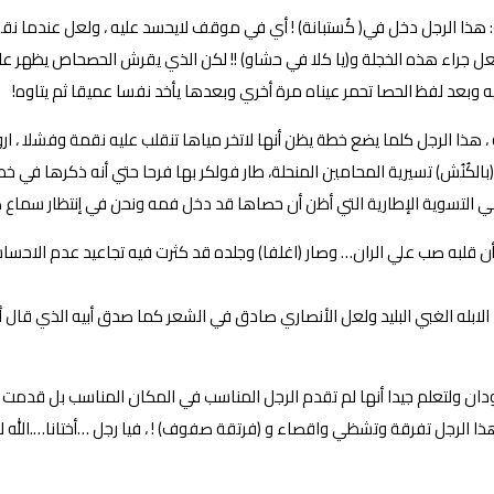
: هذا الرجل دخل في( كُستبانة) ! أي في موقف لايحسد عليه ، ولعل عندم
ل جراء هذه الخجلة و(يا كلا في حشاو) !! لكن الذي يقرش الحصحاص يظهر عليه …أو
وبعد لفظ الحصا تحمر عيناه مرة أخري وبعدها يأخد نفسا عميقا ثم يتاوه!
هذا الرجل كلما يضع خطة يظن أنها لاتخر مياها تنقلب عليه نقمة وفشلا ، ارو
نُش) تسيرية المحامين المنحلة، طار فولكر بها فرحا حتي أنه ذكرها في خطابه
لتسوية الإطارية التي أظن أن حصاها قد دخل فمه ونحن في إنتظار سماع ص
أن قلبه صب علي الران… وصار (اغلفا) وجلده قد كثرت فيه تجاعيد عدم الاحساس
صد الابله الغبي البليد ولعل الأنصاري صادق في الشعر كما صدق أبيه الذي 
دان ولتعلم جيدا أنها لم تقدم الرجل المناسب في المكان المناسب بل قدمت ا
لرجل تفرقة وتشظي واقصاء و (فرتقة صفوف) ! ، فيا رجل …أختانا….الله لا 