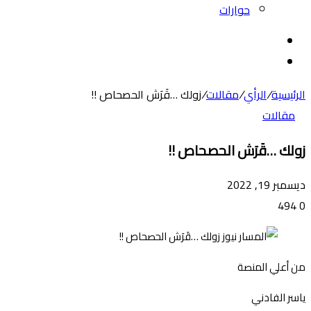
حوارات
بحث
عن
الوضع
المظلم
الرئيسية
/
الرأي
/
مقالات
/
زولك …قَرَش الحصحاص !!
مقالات
زولك …قَرَش الحصحاص !!
ديسمبر 19, 2022
494
0
من أعلي المنصة
ياسر الفادني