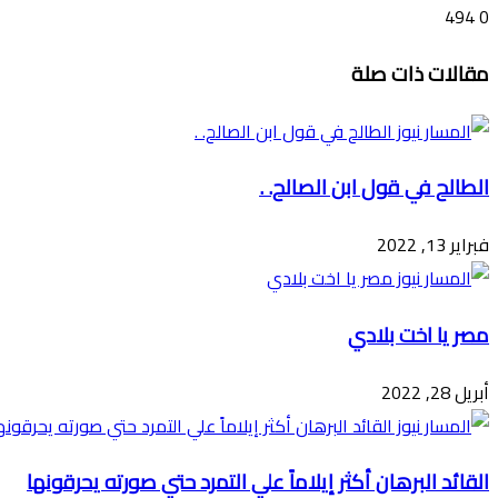
494
0
تويتر
ڤايبر
طباعة
تيلقرام
ماسنجر
ماسنجر
واتساب
فيسبوك
مشاركة
مقالات ذات صلة
عبر
البريد
الطالح في قول ابن الصالح. .
فبراير 13, 2022
مصر يا اخت بلادي
أبريل 28, 2022
القائد البرهان أكثر إيلاماً علي التمرد حتي صورته يحرقونها