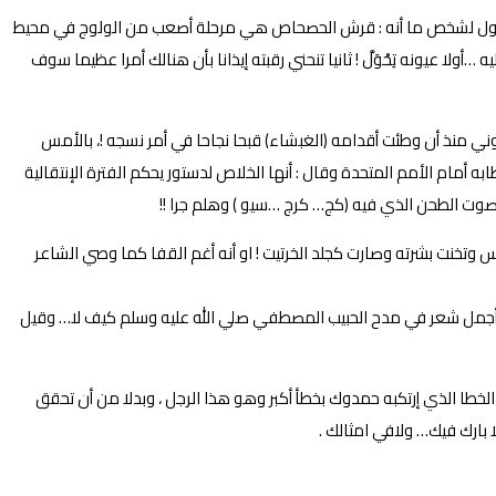
ا نقول لشخص ما أنه : قرش الحصحاص هي مرحلة أصعب من الولوج في محيط
لا عيونه تِحْوَلَّ ! ثانيا تنحني رقبته إيذانا بأن هنالك أمرا عظيما سوف
ني منذ أن وطئت أقدامه (الغبشاء) قبحا نجاحا في أمر نسجه !، بالأمس
 أمام الأمم المتحدة وقال : أنها الخلاص لدستور يحكم الفترة الإنتقالية
وت الطحن الذي فيه (كج… كرج …سيو ) وهلم جرا !!
 وتخنت بشرته وصارت كجلد الخرتيت ! او أنه أغم القفا كما وصي الشاعر
قال أجمل شعر في مدح الحبيب المصطفي صلي الله عليه وسلم كيف لا… وقيل
لخطا الذي إرتكبه حمدوك بخطأ أكبر وهو هذا الرجل ، وبدلا من أن تحقق
بارك فيك… ولافي امثالك .