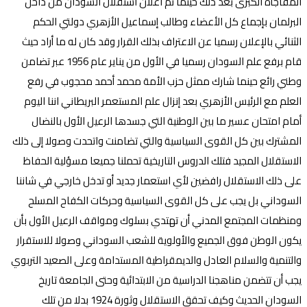
المفاجأة الكبرى بعد ذلك حينما تم اعلان استقلال السودان من داخل
البرلمان بإجماع كل الأعضاء وطالب إسماعيل الأزهري دولتي الحكم
الثنائي بالإعلان رسميا عن الاعتراف بذلك القرار وقد كان له ما أراد حيث
قام برفع علم السودان رسميا في الأول من يناير عام 1956 عبر تضامن
وطني رائع حينما شارك ممثل حزب الأمة محمد أحمد محجوب في رفع
العلم مع الرئيس الأزهري بعد إنزال علم المستعمر البريطاني اننا اليوم
أمام امتحان عسير ما بين الوطنية التي جسدها الرعيل الأول بالنضال
المشترك بين كل القوى السياسية والتي تضامنت واتحدت وصولا إلى ذلك
الاستقلال المجيد فتلك الدروس التاريخية تحملنا جميعا مسؤلية الحفاظ
على ذلك الاستقلال رافضين لأي استعمار جديد أو تدخل خارجي في شاننا
السوداني بل يجب على كل القوى السياسية وحركات الكفاح المسلح
ومنظمات المجتمع المدني أن تهتدي بسلوك ومواقف الرعيل الأول بأن
يكون الوطن فوق الجميع والأولوية للشعب السوداني وصولا للاستقرار
والتنمية والسلام العادل والديمقراطية المستدامة وعلى الصعيد التربوي
يجب أن تتضمن مناهجنا الدراسية من الابتدائية وحتى الجامعة تاريخ
السودان الحديث وكيف تحقق الاستقلال وثورة 1924 بدلا من تلك