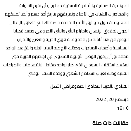
الموتمرت الصحفية والأحاديث المتكررة كما يجب أن نقيم الندوات
والمحاضرات للشباب في الأحياء وتعريفهم بتاريخ أجدادهم وأيضا تمليكهم
المعلومات حول مواثيق الأمم المتحدة خاصة تلك التي تتعلق بالإعلان
الدولي لحقوق الإنسان واحترام الرأي والرأي الآخر وعلى صعيد قضايا
الوطن من هنا أناشد كل مجموعات قوي الحرية والتغيير والأحزاب
السياسية وأصحاب المبادرات وكذلك الأخ عبد العزيز الحلو والأخ عبد الواحد
محمد نور أن يكون للوطن الأولوية القصوى في اجندتهم الحزبية حتى
نستعيد استقلال السودان الذي صار يواجه مخاطر الانقسامات والصراعات
القبلية وذلك لغياب التضامن الشعبي ووحدة الصف الوطني
القيادي بالحزب الاتحادي الديموقراطي الأصل
ديسمبر 20, 2022
181
0
تويتر
ڤايبر
طباعة
تيلقرام
ماسنجر
ماسنجر
واتساب
فيسبوك
مشاركة
مقالات ذات صلة
عبر