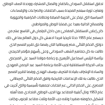
تحقق استقلال السودان بالكفاح والنضال المشترك ووحدة الصف الوطني
وتعثرت ثورة سبتمبر المجيدة بسبب الخلافات والصراعات والإقصاءات
السياسية التي ترتكز على الحزبية الضيقة وخطابات الكراهية والجهوية
والمصالح الذاتية بعيدا عن قضايا الوطن والمواطنين
كان إعلان الاستقلال المفاجئ من داخل البرلمان في التاسع عشر من
ديسمبر عام 1955 حدثا تاريخيا فريدا ادهش كل دول العالم بما في ذلك
دولتي الحكم الثنائي مصر وبريطانيا التان رفضتا حق تقرير المصير الذي
طالبت به كل جماهير الشعب السوداني وعلى رأسهم مؤتمر الخريجين
برئاسة الرئيس اسماعيل الأزهري و زعامة مولانا السيد علي الميرغني
بجانب الحركة الاستقلالية لحزب الأمة بزعامة السيد عبد الرحمن المهدي
والسادة الإشراف بقيادة الشريف يوسف الهندي ورفضا لتقرير المصير
الذي طالبت به تلك الإعدامات التاريخية وافق الحكم الثنائي البريطاني
المصري على الحكم الذاتي عبر انتخابات لجمعية تأسيسية والتي أجريت في
عام 1953 ونال أغلبية المقاعد بها الحزب الوطني الاتحادي مما أهله
لتشكيل حكومته منفردا وتلاه حزب الأمة وثلاث مقاعد للجنوب وكانت