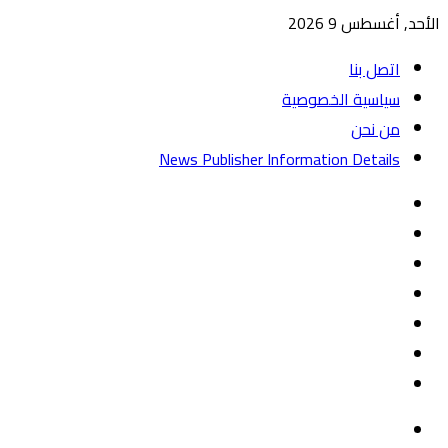
الأحد, أغسطس 9 2026
اتصل بنا
سياسية الخصوصية
من نحن
News Publisher Information Details
واتساب
TikTok
تيلقرام
‏Google
Play
يوتيوب
تويتر
فيسبوك
القائمة