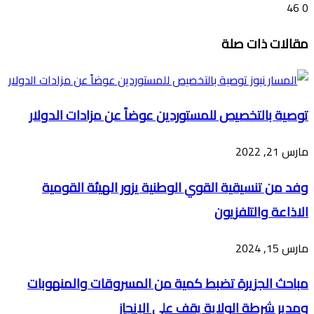
46
0
تويتر
ڤايبر
طباعة
تيلقرام
ماسنجر
ماسنجر
واتساب
فيسبوك
مشاركة
مقالات ذات صلة
عبر
البريد
توصية بالتخصيص للمستوردين عوضاً عن مزادات الدولار
مارس 21, 2022
وفد من تنسيقية القوي الوطنية يزور الهيئة القومية
الاذاعة والتلفزيون
مارس 15, 2024
مباحث الجزيرة تضبط كمية من المسروقات والمنهوبات
ومدير شرطة الولاية يقف على الإنجاز