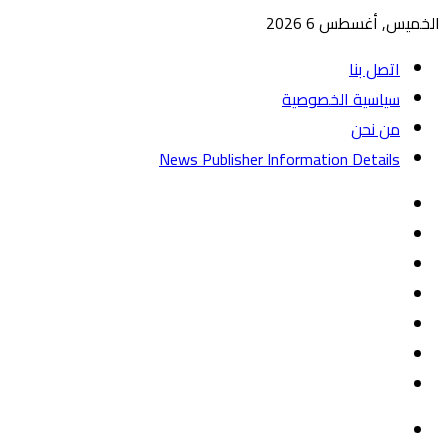
الخميس, أغسطس 6 2026
اتصل بنا
سياسية الخصوصية
من نحن
News Publisher Information Details
واتساب
TikTok
تيلقرام
‏Google
Play
يوتيوب
تويتر
فيسبوك
القائمة