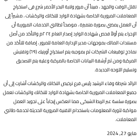
تقلل الوقت والجهد ، مبيناً أن مرور ولاية البحر الأحمر شرع فى استخراج
المعاملات المرورية الخاصة بشهادة الوارد للتكاتك والركشات ، مشيراً إلى
أن العمل يمضي بصورة متميزة ، موضحاً لطالبي الخدمات المرورية أن
الإجراء يتم أولاً فحص شهادة الوارد إصدار العام ٢٠٢٤م والتأكد من أصل
مستندات المالك بموجهات مدير الإدارة العامة للمرور ، إضافة للتأكد من
نماذج توقيعات الشركات ثم بموجبه يتم استخراج أورنيك (٦٩) وتفتيش
المركبة ومن ثم أرشفة البيانات الخاصة بالمركبة وعليه يتم التصديق
وتسليم اللوحه الجديدة.
الرائد شرطة وفاء الرشيد رئيس فرع ترخيص التكاتك والركشات أشارت إلى أن
جميع المعاملات المرورية الخاصة بشهادة الوارد للتكاتك والركشات تعمل
بصورة سلسة عبر الربط الشبكى مما انعكس إيجاباً على تجويد العمل
مواكبة لثورة المعلومات باستخدام التقنية المرورية الحديثة لخدمة طالبي
المعاملات.
مايو 27, 2024