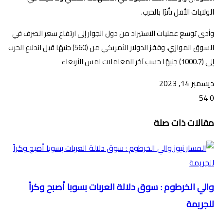
الولايات الأقل تأثرًا بالحرب.
وأدى توسع عمليات الاستيراد من دول الجوار إلى ارتفاع سعر الصرف في
السوق الموازي، وقفز الدولار الأمريكي من (560) جنيهًا قبل اندلاع الحرب
إلى (1000.7) جنيهًا حسب آخر المعاملات امس الأربعاء
ديسمبر 14, 2023
54
0
تويتر
ڤايبر
طباعة
تيلقرام
ماسنجر
ماسنجر
واتساب
فيسبوك
مشاركة
مقالات ذات صلة
عبر
البريد
والي الخرطوم : سوق دلالة العربات بسوبا أصبح وكراً
للجريمة