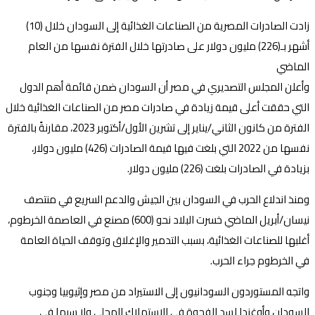
زادت الصادرات المصرية من الصناعات الغذائية إلى السودان خلال (10)
أشهر بـ(226) مليون دولار على صادرتها خلال الفترة نفسها من العام
الماضي
وأعلن المجلس التصديري في مصر أن السودان ضمن قائمة أهم الدول
التي حققت أعلى قيمة زيادة في صادرات مصر من الصناعات الغذائية خلال
الفترة من كانون الثاني/يناير إلى تشرين الأول/أكتوبر 2023، مقارنةً بالفترة
نفسها من 2022 التي بلغت فيها قيمة الصادرات (426) مليون دولار،
بزيادة في الصادرات بلغت (226) مليون دولار.
ومنذ اندلاع الحرب في السودان بين الجيش والدعم السريع في منتصف
نيسان/أبريل الماضي خسرت البلاد نحو (600) مصنع في العاصمة الخرطوم،
أغلبها للصناعات الغذائية، بسبب التدمير والإغلاق وتوقف الحياة العامة
في الخرطوم جراء الحرب.
واتجه المستوردون السودانيون إلى الاستيراد من مصر وإثيوبيا وجنوب
السودان وأوغندا لسد الفجوة في الاستهلاك المحلي ولا سيما في