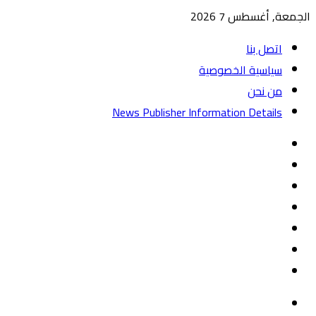
الجمعة, أغسطس 7 2026
اتصل بنا
سياسية الخصوصية
من نحن
News Publisher Information Details
واتساب
TikTok
تيلقرام
‏Google
Play
يوتيوب
تويتر
فيسبوك
القائمة