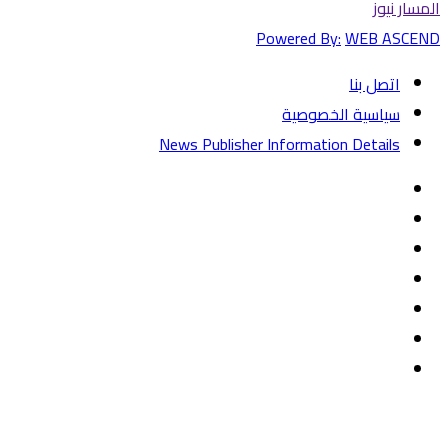
المسار نيوز
Powered By:
WEB ASCEND
اتصل بنا
سياسية الخصوصية
News Publisher Information Details
فيسبوك
تويتر
يوتيوب
‏Google
Play
تيلقرام
TikTok
واتساب
زر
تويتر
تيلقرام
ماسنجر
ماسنجر
واتساب
فيسبوك
الذهاب