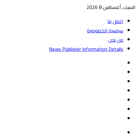
السبت, أغسطس 8 2026
اتصل بنا
سياسية الخصوصية
من نحن
News Publisher Information Details
واتساب
TikTok
تيلقرام
‏Google
Play
يوتيوب
تويتر
فيسبوك
القائمة