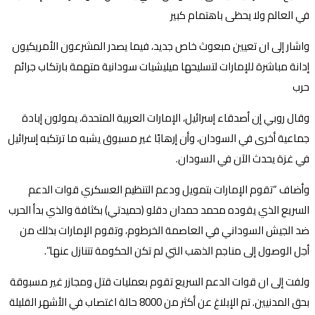
في العالم ولا يحظى باهتمام كبير
واشار إلى ان تعيين مبعوث خاص جديد، فيما يصدر المشرعون الأمريكيون
إدانة مباشرة للإمارات لتسليحها ميليشيات سودانية متهمة بارتكاب جرائم
حرب
وقال روبي إن أصدقاء إسرائيل، الإمارات العربية المتحدة، يمولون إبادة
جماعية أخرى في السودان، وأن إرهابًا غير مسبوق يشبه ما ترتكبه إسرائيل
في غزة يحدث الآن في السودان.
وأضاف “تقوم الإمارات بتمويل ودعم التنظيم العسكري قوات الدعم
السريع الذي يقوده محمد حمدان دقلو (حميدتي) بكثافة والذي بدأ الحرب
ضد الجيش السوداني في العاصمة الخرطوم، وتقوم الإمارات بذلك من
أجل الوصول إلى مناجم الذهب التي لم تكن الحكومة تتنازل عنها”.
ولفت إلى ان قوات الدعم السريع تقوم بعمليات قتل ومجازر غير مسبوقة
بحق المدنيين. تم الإبلاغ عن أكثر من 8000 حالة اغتصاب في الأشهر القليلة