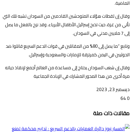
الماضية.
وقال إن لقطات هؤلاء المتوحشين القادمين من السودان تشبه تلك التي
تأتي من غزة، حيث تذبح إسرائيل الأطفال الأبرياء. وقد نزح بالفعل ما يصل
إلى 7 ملايين مدني في السودان.
وتابع “ما يصل إلى 80% من المقاتلين في قوات الدعم السريع قاتلوا ضد
الحوثيين في اليمن كمرتزقة للإمارات والسعودية وإسرائيل.
وقال إن شعب السودان يحتاج إلى مساعدة من العالم أجمع لإنقاذ حياته
مرة أخرى من هذا المحور المشارك في الإبادة الجماعية
ديسمبر 23, 2023
64
0
تويتر
ڤايبر
طباعة
تيلقرام
ماسنجر
ماسنجر
واتساب
فيسبوك
مشاركة
مقالات ذات صلة
عبر
البريد