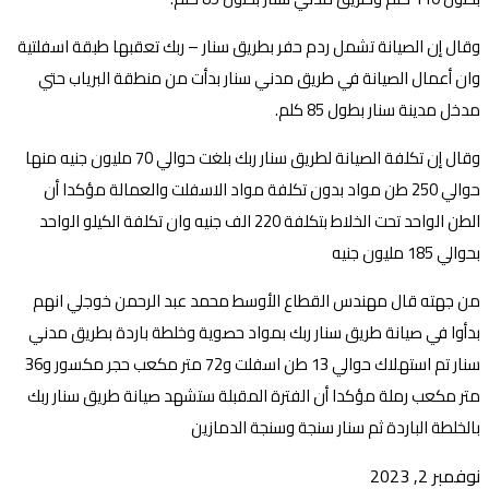
وقال إن الصيانة تشمل ردم حفر بطريق سنار – ربك تعقبها طبقة اسفلتية
وان أعمال الصيانة في طريق مدني سنار بدأت من منطقة البرياب حتي
مدخل مدينة سنار بطول 85 كلم.
وقال إن تكلفة الصيانة لطريق سنار ربك بلغت حوالي 70 مليون جنيه منها
حوالي 250 طن مواد بدون تكلفة مواد الاسفلت والعمالة مؤكدا أن
الطن الواحد تحت الخلاط بتكلفة 220 الف جنيه وان تكلفة الكيلو الواحد
بحوالي 185 مليون جنيه
من جهته قال مهندس القطاع الأوسط محمد عبد الرحمن خوجلي انهم
بدأوا في صيانة طريق سنار ربك بمواد حصوية وخلطة باردة بطريق مدني
سنار تم استهلاك حوالي 13 طن اسفلت و72 متر مكعب حجر مكسور و36
متر مكعب رملة مؤكدا أن الفترة المقبلة ستشهد صيانة طريق سنار ربك
بالخلطة الباردة ثم سنار سنجة وسنجة الدمازين
نوفمبر 2, 2023