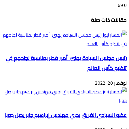
69
0
تويتر
ڤايبر
طباعة
تيلقرام
ماسنجر
ماسنجر
واتساب
فيسبوك
مشاركة
مقالات ذات صلة
عبر
البريد
رئيس مجلس السيادة يهنئ أمير قطر بمناسبة نجاحهم في
تنظيم كأس العالم
نوفمبر 20, 2022
عضو السيادي الفريق بحري مهندس إبراهيم جابر يصل جوبا