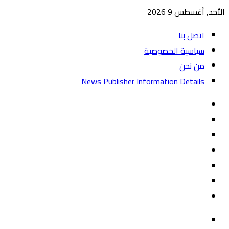
الأحد, أغسطس 9 2026
اتصل بنا
سياسية الخصوصية
من نحن
News Publisher Information Details
واتساب
TikTok
تيلقرام
‏Google
Play
يوتيوب
تويتر
فيسبوك
القائمة