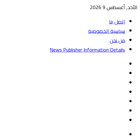
الأحد, أغسطس 9 2026
اتصل بنا
سياسية الخصوصية
من نحن
News Publisher Information Details
واتساب
TikTok
تيلقرام
‏Google
Play
يوتيوب
تويتر
فيسبوك
القائمة