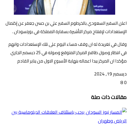
اعلن السفير السعودي بالخرطوم السفير علي بن حسن جعفر عن إكتمال
الإستعدادات لإفتتاح مركز التأشيرة بسفارة المملكة في بورتسودان .
وقال في تغريدة له ان وقف مساء اليوم على تلك الإستعدادات وانهم
في انتظار وصول طاقم المركز المتوقع وصوله في 25 ديسمبر الجاري
مؤكدا ان المركز يبدا اعماله بنهاية الأسبوع الاول من يناير القادم
ديسمبر 19, 2024
8
0
تويتر
ڤايبر
طباعة
تيلقرام
ماسنجر
ماسنجر
واتساب
فيسبوك
مشاركة
مقالات ذات صلة
عبر
البريد