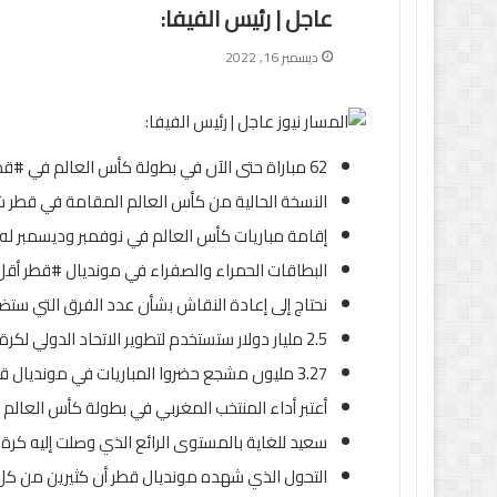
عاجل | رئيس الفيفا:
ديسمبر 16, 2022
62 مباراة حتى الآن في بطولة كأس العالم في #قطر 2022 دون أي شغب أو تجاوزات
النسخة الحالية من كأس العالم المقامة في قطر 
إقامة مباريات كأس العالم في نوفمبر وديسمبر له تأ
البطاقات الحمراء والصفراء في مونديال #قطر أقل
نحتاج إلى إعادة النقاش بشأن عدد الفرق التي س
2.5 مليار دولار ستستخدم لتطوير الاتحاد الدولي لكرة القدم مستقبلا
3.27 مليون مشجع حضروا المباريات في مونديال قطر حتى الآن بينما سجلت نسخة 2018 في روسيا 3.03 مليون
أعتبر أداء المنتخب المغربي في بطولة كأس العالم الح
سعيد للغاية بالمستوى الرائع الذي وصلت إليه كرة
التحول الذي شهده مونديال قطر أن كثيرين من كل أن