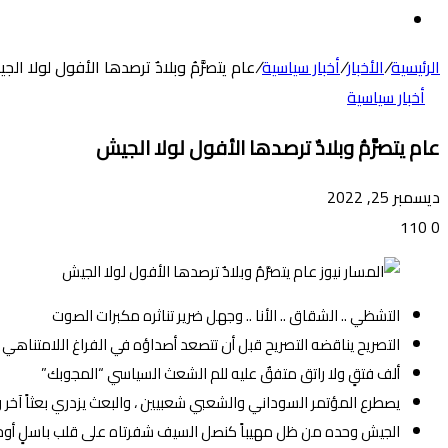
عن
الوضع
المظلم
الرئيسية
/
الأخبار
/
أخبار سياسية
/
عام يتصرَّمُ وبلادٌ ترصدها الأفول لولا ال
أخبار سياسية
عام يتصرَّمُ وبلادٌ ترصدها الأفول لولا الجيش
ديسمبر 25, 2022
110
0
التشظي .. الشقاق .. الأنا .. وجهل ضرير تناثره مكبرات الصوت
التصريح يناقضه التصريح قبل أن تتصعد أصداؤه في الفراغ اللامتناهي
ألف فتقٍ ولا راتق متفقٌ عليه للم الشعث السياسي “المجوبك”
يصطرع المؤتمر السوداني والشعبي شعبيين ، والبعث يزدري بعثاً آخر
الجيش وحده من ظل مهيباً كنصل السيف شفرتاه على قلب باسلٍ أوح