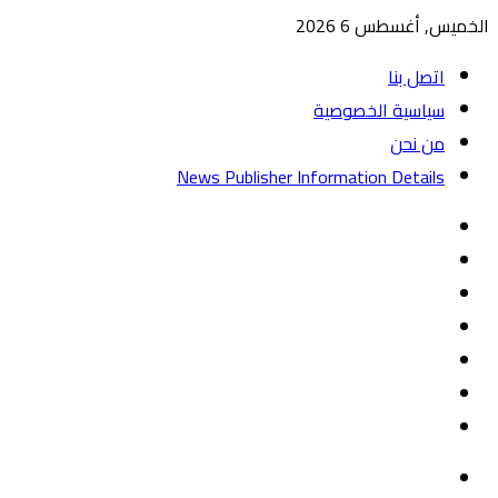
الخميس, أغسطس 6 2026
اتصل بنا
سياسية الخصوصية
من نحن
News Publisher Information Details
واتساب
TikTok
تيلقرام
‏Google
Play
يوتيوب
تويتر
فيسبوك
القائمة