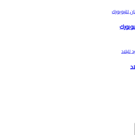
يويورك
اد