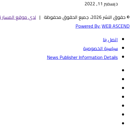
ديسمبر 11, 2022
© حقوق النشر 2026، جميع الحقوق محفوظة |
لدى موقع المسار ني
Powered By:
WEB ASCEND
اتصل بنا
سياسية الخصوصية
News Publisher Information Details
فيسبوك
تويتر
يوتيوب
‏Google
Play
تيلقرام
TikTok
واتساب