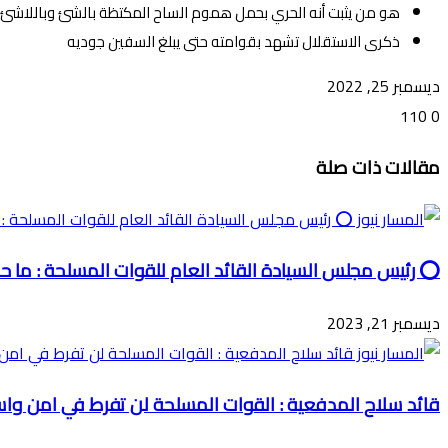
هو من يثبت أنه الحري بحمل هموم الساح المكتظة بالشئ وباللاشئ.
ذكرى الاستقلال تشهد بقوامته حتى يبلغ السفين جوديه
ديسمبر 25, 2022
110
0
تويتر
ڤايبر
طباعة
تيلقرام
ماسنجر
ماسنجر
واتساب
فيسبوك
مشاركة
مقالات ذات صلة
عبر
البريد
⭕ رئيس مجلس السيادة القائد العام للقوات المسلحة : ما
ديسمبر 21, 2023
قائد سلاح المدفعية : القوات المسلحة لن تفرط في امن واس