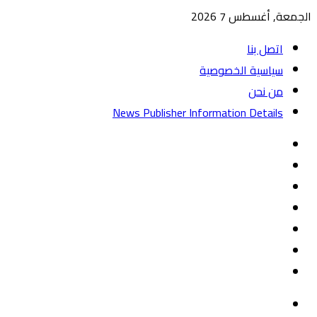
الجمعة, أغسطس 7 2026
اتصل بنا
سياسية الخصوصية
من نحن
News Publisher Information Details
واتساب
TikTok
تيلقرام
‏Google
Play
يوتيوب
تويتر
فيسبوك
القائمة