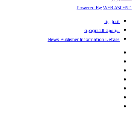
Powered By:
WEB ASCEND
اتصل بنا
سياسية الخصوصية
News Publisher Information Details
فيسبوك
تويتر
يوتيوب
‏Google
Play
تيلقرام
TikTok
واتساب
زر
تويتر
تيلقرام
ماسنجر
ماسنجر
واتساب
فيسبوك
الذهاب