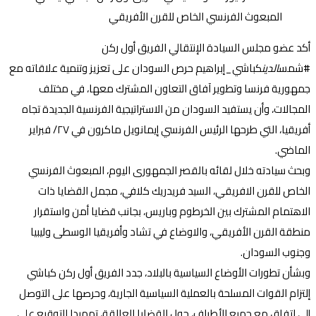
أكد عضو مجلس السيادة الإنتقالي الفريق أول ركن
#شمس
الدين
كباشي_إبراهيم حرص السودان على تعزيز وتنمية علاقاته مع
جمهورية فرنسا وتطوير آفاق التعاون المشترك معها، في مختلف
المجالات، وأن يستفيد السودان من الاستراتيجية الفرنسية الجديدة تجاه
أفريقيا، التي طرحها الرئيس الفرنسي إيمانويل ماكرون في ٢٧/ فبراير
الماضي.
وبحث سيادته خلال لقائه بالقصر الجمهورى اليوم، المبعوث الفرنسي
الخاص للقرن الافريقي، السيد فريدريك كلافي، مجمل القضايا ذات
الاهتمام المشترك بين الخرطوم وباريس، بجانب قضايا أمن واستقرار
منطقة القرن الأفريقي، والاوضاع في تشاد وأفريقيا الوسطى وليبيا
وجنوب السودان.
وبشأن تطورات الأوضاع السياسية بالبلاد، جدد الفريق أول ركن كباشي
إلتزام القوات المسلحة بالعملية السياسية الجارية، وحرصها على التوصل
إلى اتفاق مع جميع الأطراف، حول القضايا العالقة، تمهيدا للتوقيع على