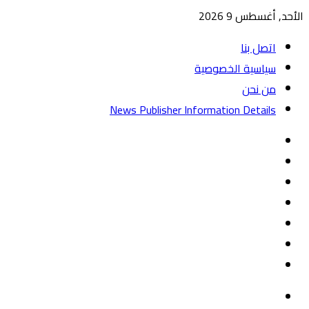
الأحد, أغسطس 9 2026
اتصل بنا
سياسية الخصوصية
من نحن
News Publisher Information Details
واتساب
TikTok
تيلقرام
‏Google
Play
يوتيوب
تويتر
فيسبوك
القائمة