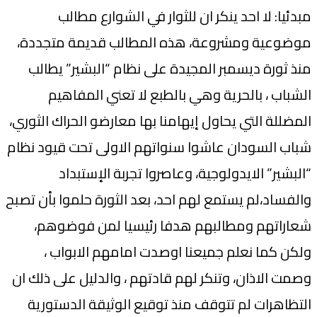
مبدئيا: لا احد ينكر ان للثوار في الشوارع مطالب
موضوعية ومشروعة، هذه المطالب قديمة متجددة،
منذ ثورة ديسمبر المجيدة على نظام “البشير” يطالب
الشباب ، بالحرية وهي بالطبع لا تعني المفاهيم
المضللة التي يحاول إيهامنا بها معارضو الحراك الثوري،
شباب السودان عاشوا سنواتهم الاولى تحت قيود نظام
“البشير” الايدولوجية، وعاصروا تجربة الإستبداد
والفساد،لم يستمع لهم احد، بعد الثورة حلموا بأن تصبح
شعاراتهم ومطالبهم هدفا رئيسيا لمن فوضوهم،
ولكن كما نعلم جميعنا اوصدت امامهم الابواب ،
وصمت الاذان، وتنكر لهم قادتهم ، والدليل على ذلك ان
التظاهرات لم تتوقف منذ توقيع الوثيقة الدستورية