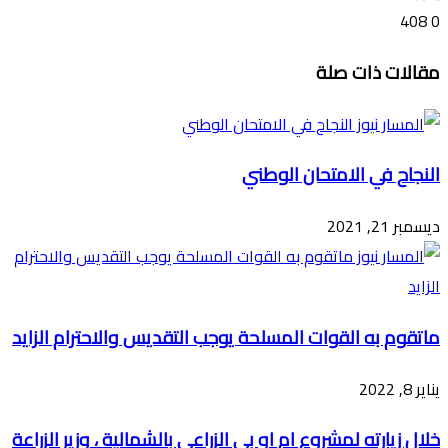
408
0
تويتر
ڤايبر
طباعة
تيلقرام
ماسنجر
ماسنجر
واتساب
فيسبوك
مشاركة
مقالات ذات صلة
عبر
البريد
النجاح في الامتحان الوطني
ديسمبر 21, 2021
ماتقوم به القوات المسلحة يوجب التقديس والاحترام الزايد
يناير 8, 2022
خلال زيارته لمشروع ام او بي الزراعي بالشمالية ، وزير الزراعة