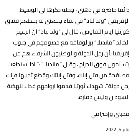
دائما حاضرة في ذهني ، جملة ذكرها لي الوسيط
الإفريقي “ولد لباد” في لقاء جمعني به بمطعم فندق
كورنثيا ايام التفاوض ، قال لي “ولد لباد” ان الزعيم
الخالد “مانديلا” برر لوفاقه مع خصومهم في جنوب
إفريقيا بأن رجل الدولة والوطنيون الشرفاء هم من
يتسامون فوق الجراح ، وقال “مانديلا” :” اذا استطعت
مصافحة من قتل إبنك، وقتل إبنتك وقطع ثدييها فإنت
رجل دولة”، شهداء ثورتنا قدموا ارواحهم فداء لنهضة
السودان وليس دماره.
محبتي وإحترامي
يناير 5, 2022