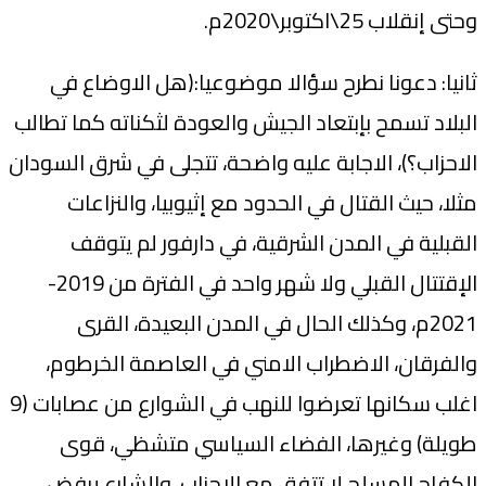
وحتى إنقلاب 25\اكتوبر\2020م.
ثانيا: دعونا نطرح سؤالا موضوعيا:(هل الاوضاع في
البلاد تسمح بإبتعاد الجيش والعودة لثكناته كما تطالب
الاحزاب؟)، الاجابة عليه واضحة، تتجلى في شرق السودان
مثلا، حيث القتال في الحدود مع إثيوبيا، والنزاعات
القبلية في المدن الشرقية، في دارفور لم يتوقف
الإقتتال القبلي ولا شهر واحد في الفترة من 2019-
2021م، وكذلك الحال في المدن البعيدة، القرى
والفرقان، الاضطراب الامني في العاصمة الخرطوم،
اغلب سكانها تعرضوا للنهب في الشوارع من عصابات (9
طويلة) وغيرها، الفضاء السياسي متشظي، قوى
الكفاح المسلح لا تتفق مع الاحزاب، والشارع يرفض