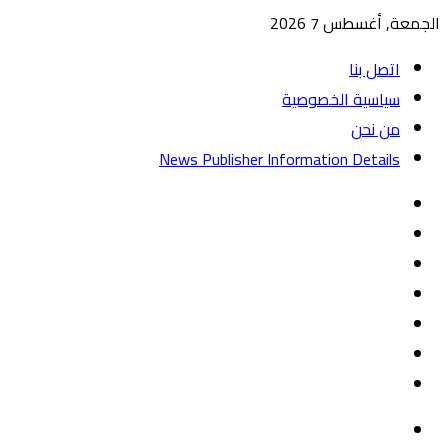
الجمعة, أغسطس 7 2026
اتصل بنا
سياسية الخصوصية
من نحن
News Publisher Information Details
واتساب
TikTok
تيلقرام
‏Google
Play
يوتيوب
تويتر
فيسبوك
القائمة