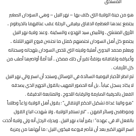
هو من جينة الولاية التي كلف بها – نهر النيل – وهي السودان الصغير
يجتمع عندها العطبرة الدفاق برفيقي الرحلة عقب عناقهما بالخرطوم ..
الأزرق المنتشي ، والأبيض سيد الهدوء والسكينة . وعند ولاية نهر النيل
يجتمع كل أهل السودان تحتضنهم كمثل ما تحتضن فروع النهر الثلاثة ..
ويعلم محمد البدوي أهلية ولايته التي تلخص السودان بلهجاته وسحناته
وأعراقه وثقافاته بوتقةً تقرر أن ذلك ممكن .. أننا أمةٌ أواصرها أصلب من
كل الأزمات .
ثم انظر الأخبار اليومية السائدة في الوسائل وستجد أن اسم والي نهر النيل
لا يكاد يسجل غياباً ، بل أنه الحضور المهيب بالقول الجهير الذي يصدقه
الفعل بالحرفية الصارمة والرقابة اللحوح ، والمتابعة الدقيقة .
“هو والينا غداة تشكيل الحكم الإنتقالي” ؛ يقول أهل الولاية زراعاً وطلاباً
وموظفين وسائر المهن .. “لم تستقر الولاية ، ولا شهدت اتباع القول
بالفعل الا في عهده” ؛ يقرر أبناء نهر النيل . ويدرك الرجل أنه ولي ولاية أخذت
اسم النهر الكبير بعد أن تتآصر فروعه فيكون النيل ؛ ما أبهاها من رمزية