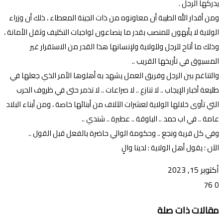
يدركها الرجل .
ومن أقدار الله الطيبة أن معاونوه من ذات الجينة المعطاء ، ذلك أن وزراء
الولاية لا يأبهون للمنصب بقدر ما ينصاعون لواجبات التكليف وثقل الأمانة ،
وذلك ما أتاح للرجل وللولاية ولإنسانها هذا القدر من الاستقرار غير
المسبوق في تأريخها القريب ..
والتناغم بين الرجل وفريق العمل يشهد به أهلوها الأمر الذي جعلها في
طليعة أخبار الإيجاب .. لا تنازع .. لا صراعات .. لا تذمر حتى في ظروف الحرب
التي تأوى خلالها الولاية لعشرات الآلاف من أبنائها خاصة ، ومن أبناء البلاد
عامة .. في اب حمد .. الباوقة .. عطبرة .. شندي ..
وفي كل قرية ونجع .. وحكومة الوالي حاضرة بالفعل قبل القول ..
الآن ؛ يقول أهل الولاية : لدينا والٍ
أكتوبر 15, 2023
76
0
تويتر
ڤايبر
طباعة
تيلقرام
ماسنجر
ماسنجر
واتساب
فيسبوك
مشاركة
مقالات ذات صلة
عبر