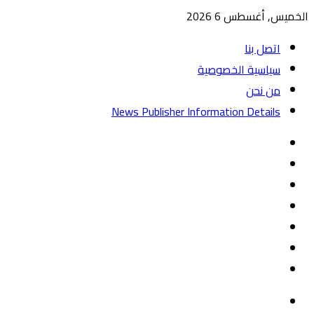
الخميس, أغسطس 6 2026
اتصل بنا
سياسية الخصوصية
من نحن
News Publisher Information Details
واتساب
TikTok
تيلقرام
‏Google
Play
يوتيوب
تويتر
فيسبوك
القائمة