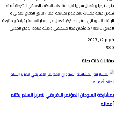
جنوب تركيا و شمال سوريا تفيد متابعات المكتب الصحفي للشرطة أنه تم
تكوين غرفة عمليات بالخرطوم لمتابعة أعمال فريق الدفاع المدني و
الإنقاذ السوداني المتواجد بتركيا تعمل على مدار الساعة بقيادة و متابعة
الفريق شرطة / د. عثمان عطا مصطفى و هيئة قيادة الدفاع المدني.
فبراير 12, 2023
98
0
تويتر
ڤايبر
طباعة
تيلقرام
ماسنجر
ماسنجر
واتساب
فيسبوك
مشاركة
مقالات ذات صلة
عبر
البريد
بمشاركة السودان المؤتمر الافريقي لتعزيز السلم يختتم
أعماله