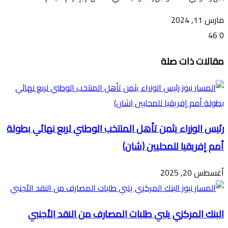
مارس 11, 2024
46
0
تويتر
ڤايبر
طباعة
تيلقرام
ماسنجر
ماسنجر
واتساب
فيسبوك
مشاركة
مقالات ذات صلة
عبر
البريد
رئيس الوزراء يثمن تأهل المنتخب الوطني لربع نهائي بطولة
أمم إفريقيا للمحليين (شان)
أغسطس 20, 2025
البنك المركزي يلبي طلبات المصارف من النقد الأجنبي