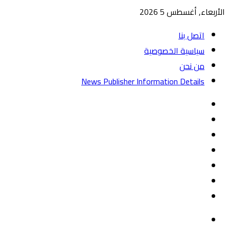
الأربعاء, أغسطس 5 2026
اتصل بنا
سياسية الخصوصية
من نحن
News Publisher Information Details
واتساب
TikTok
تيلقرام
‏Google
Play
يوتيوب
تويتر
فيسبوك
القائمة