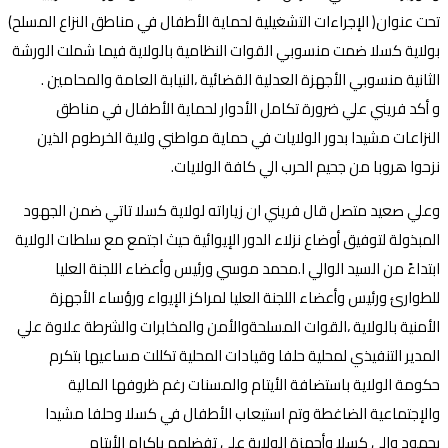
تحت عنوان( الإجراءات التشغيلية لحماية الأطفال في مناطق النزاع المسلح)
بولاية كسلا ضمت منسوبي القوات النظامية بالولاية فيما شملت الورشة
الثانية منسوبي الأجهزة العدلية القضائية ،النيابة العامة والمحامين .
و أكد فريني علي ضرورة تكامل الأدوار لحماية الأطفال في مناطق
النزاعات مشيدا بدور الولايات في حماية مواطني ولاية الخرطوم الذين
نزحوا هروبا من جحيم الحرب الي كافة الولايات.
وعلي صعيد متصل قال فريني ان زياراته لولاية كسلا تاتي ضمن الجهود
المبذولة لتوفيق أوضاع نزلاء الدور الإيوائية حيث اجتمع مع سلطات الولاية
ابتداءً من السيد الوالي ا.محمد موسي ورئيس وأعضاء اللجنة العليا
للطوارئ ورئيس وأعضاء اللجنة العليا لمراكز الإيواء ورؤساء الأجهزة
الأمنية بالولاية ،القوات المسلحةوالأمن والمخابرات والشرطة علاوة علي
المدير التنفيذي لمحلية حلفا وقيادات المحلية تكللت مساعيها بتكرم
حكومة الولاية باستضافة الأيتام والمسنات رغم ظروفها المالية
والإجتماعية الضاغطة وتم استيعاب الأطفال في كسلا وحلفا مشيدا
بجهود والي كسلا وأجهزة الولاية علي تفضلهم بإكرام الأيتام