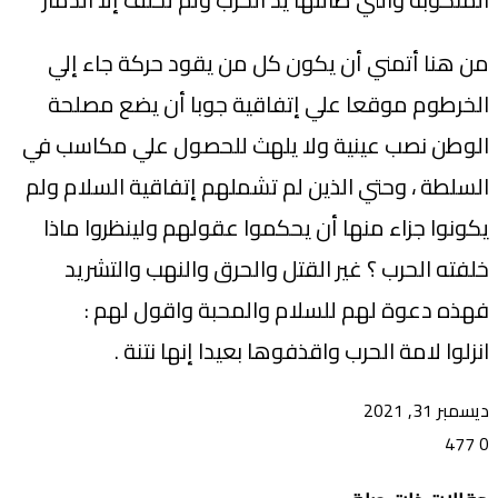
من هنا أتمني أن يكون كل من يقود حركة جاء إلي
الخرطوم موقعا علي إتفاقية جوبا أن يضع مصلحة
الوطن نصب عينية ولا يلهث للحصول علي مكاسب في
السلطة ، وحتي الذين لم تشملهم إتفاقية السلام ولم
يكونوا جزاء منها أن يحكموا عقولهم ولينظروا ماذا
خلفته الحرب ؟ غير القتل والحرق والنهب والتشريد
فهذه دعوة لهم للسلام والمحبة واقول لهم :
انزلوا لامة الحرب واقذفوها بعيدا إنها نتنة .
ديسمبر 31, 2021
477
0
تويتر
ڤايبر
طباعة
تيلقرام
ماسنجر
ماسنجر
واتساب
فيسبوك
مشاركة