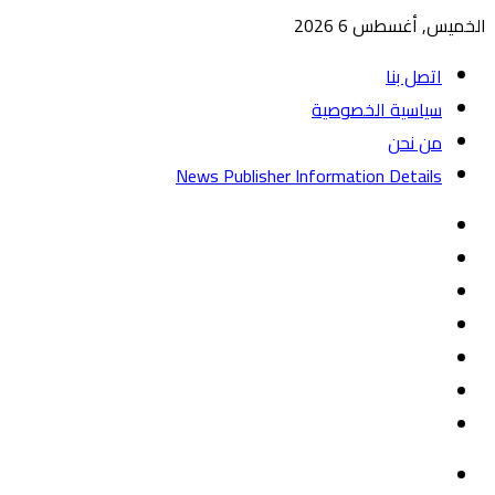
الخميس, أغسطس 6 2026
اتصل بنا
سياسية الخصوصية
من نحن
News Publisher Information Details
واتساب
TikTok
تيلقرام
‏Google
Play
يوتيوب
تويتر
فيسبوك
القائمة