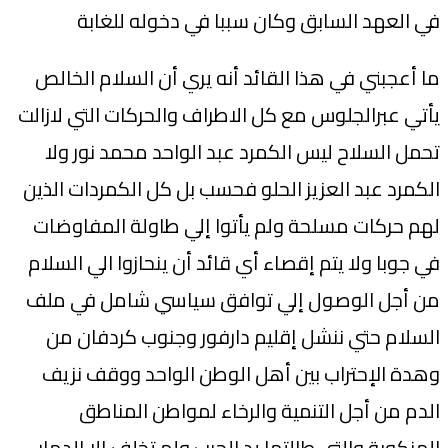
في العهد السابق وكان سببا في دخوله للغابة
ما أعجبني في هذا القائد أنه يري أن السلام الخالص
يأتي عبرالجلوس مع كل الاطراف والحركات التي لازالت
تحمل السلاح ليس الكمرد عبد الواحد محمد نور ولا
الكمرد عبد العزيز الحلو فحسب بل كل الكمردات الذين
لهم حركات مسلحة ولم يأتوا إلي طاولة المفاوضات
في جوبا ولا يتم إقصاء أي قائد أن ينحازوا الي السلام
من أجل الوصول إلي توافق سياسي شامل في ملف
السلام حتي ننشل إقليم دارفور وجنوب كردفان من
وهدة الإحتراب بين أهل الوطن الواحد ووقف نزيف
الدم من أجل التنمية والرخاء لمواطن المناطق
المنكوبة والتي طالتها يد الحرب ولم تخلف إلا الدمار