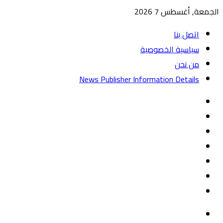
الجمعة, أغسطس 7 2026
اتصل بنا
سياسية الخصوصية
من نحن
News Publisher Information Details
واتساب
TikTok
تيلقرام
‏Google
Play
يوتيوب
تويتر
فيسبوك
القائمة