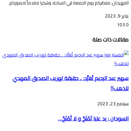
المهرجان، منتظركم يوم الجمعة في الساحة، وشكرا مقدماً لحضوركم.
يناير 9, 2023
103
0
تويتر
ڤايبر
طباعة
تيلقرام
ماسنجر
ماسنجر
واتساب
فيسبوك
مشاركة
مقالات ذات صلة
عبر
البريد
سهير عبد الرحيم تُغرِّد: .. حقيقة تهريب الصديق المهدي
للذهب!!
سبتمبر 23, 2023
السودان : يد عليا تَمْنَحُ و لا تُمْنَحُ…