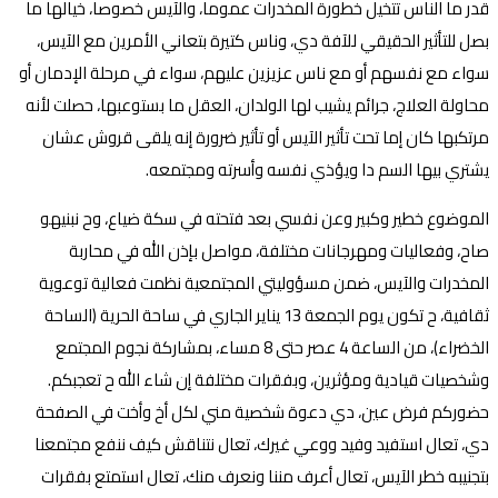
قدر ما الناس تتخيل خطورة المخدرات عموما، والآيس خصوصا، خيالها ما
بصل للتأثير الحقيقي للآفة دي، وناس كتيرة بتعاني الأمرين مع الآيس،
سواء مع نفسهم أو مع ناس عزيزين عليهم، سواء في مرحلة الإدمان أو
محاولة العلاج، جرائم يشيب لها الولدان، العقل ما بستوعبها، حصلت لأنه
مرتكبها كان إما تحت تأثير الآيس أو تأثير ضرورة إنه يلقى قروش عشان
يشتري بيها السم دا ويؤذي نفسه وأسرته ومجتمعه.
الموضوع خطير وكبير وعن نفسي بعد فتحته في سكة ضياع، وح نبنيهو
صاح، وفعاليات ومهرجانات مختلفة، مواصل بإذن الله في محاربة
المخدرات والآيس، ضمن مسؤوليتي المجتمعية نظمت فعالية توعوية
ثقافية، ح تكون يوم الجمعة 13 يناير الجاري في ساحة الحرية (الساحة
الخضراء)، من الساعة 4 عصر حتى 8 مساء، بمشاركة نجوم المجتمع
وشخصيات قيادية ومؤثرين، وبفقرات مختلفة إن شاء الله ح تعجبكم.
حضوركم فرض عين، دي دعوة شخصية مني لكل أخ وأخت في الصفحة
دي، تعال استفيد وفيد ووعي غيرك، تعال نتناقش كيف ننفع مجتمعنا
بتجنيبه خطر الآيس، تعال أعرف مننا ونعرف منك، تعال استمتع بفقرات