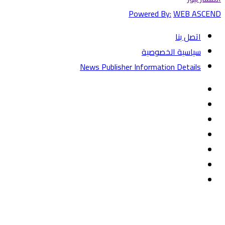
Powered By:
WEB ASCEND
اتصل بنا
سياسية الخصوصية
News Publisher Information Details
فيسبوك
تويتر
يوتيوب
‏Google
Play
تيلقرام
TikTok
واتساب
زر
تويتر
تيلقرام
ماسنجر
ماسنجر
واتساب
فيسبوك
الذهاب