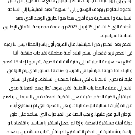
تؤدي إلي بروز قيادات جديدة ، لذلك يحاولون قطع هذا الطريق من خلال
الدعوة لتفاوض بهدف الوصول إلي ” تسوية” تعيد الميليشيا إلي الساحة
السياسية و العسكرية مرة أخرى، هذا هو الطريق الوحيد الذي يعيد
الأجندة التي كانت قبل 15 إبريل 2023م و عودة مجموعة الاتفاق الإطاري
للساحة السياسية..
الحكم بعد التخلص من الميليشيا: قال الفريق أول ياسر العطا (ليس لنا رغبة
في الحكم نريد فقط أن نسلم البلاد أمنة مطمئنة لقيادات منتخبة.. أننا
نتطلع بعد هزيمة الميليشيا إلي فترة أنتقالية قصيرة، يتم فيها إعادة التعمير
و البناء لما خربته الميليشيا في الحرب، و صناعة الدستور الذي يتم التوافق
عليه، ثم تجرى الانتخابات لكي نسلم المنتخبين السلطة.. و لكن لن نسلم
البلاد إلي عملاء المخابرات الأجنبية الذين سوف تطاردهم العمالة مدى
الحياة) أن قضية الحكم حقيقة هي القضية المعقدة في السودان، و تعتبر
من المؤثرات السالبة لنهضة البلاد، و هي القضية التي لم يستطيع أبناء
الوطن التوافق عليها، و يجب البحث عن المبادرات التي تساعد على خلق
دولة أمنة مستقرة ناهضة. و إذا لم يحصل استقرارا سياسيا و اقتصاديا و
نزاهة و شفافية في الحكم لا تستطيع الدولة أن تجلب مستثمرين، و هذه