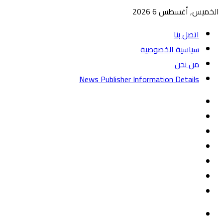
الخميس, أغسطس 6 2026
اتصل بنا
سياسية الخصوصية
من نحن
News Publisher Information Details
واتساب
TikTok
تيلقرام
‏Google
Play
يوتيوب
تويتر
فيسبوك
القائمة