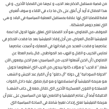
من قضية مستقبل الحكم بعد الحرب، و غيرها من القضايا الأخرى.. و في
هذا المقال لا أريد أن أعلق على كل ما جاء في اللقاء و سوف أتعرض
فقط للقضايا التي لها علاقة بمستقبل العملية السياسية في البلاد و هي
التي تعتبر جوهر المشكلة..
الموقف من التفاوض: هو أحد القضايا التي تعلق عليها الدول الداعمة
للميليشيا الأمال العراض، من أجل إنقاذ الميليشيا بعد ما فقدت التحكم في
عناصرها و فقدت العديد من قياداتها في المعارك و أصبحت عناصرها
تمارس التخريب و القتل و النهب ضد المواطنين.. قال ياسر العطا عن
التفاوض ( أن الذين أشعلوا الحرب من السياسيين؛ هم الذين يرفعون الآن
شعار ” لا للحرب” و هؤلاء كانوا يريدون من الحرب التي اشعلوها تحويل
“الدولة السودانية” إلي دولة “آل دقلو” و أن القرار عند الجيش و الشعب
هو هزيمة الميليشيا أو استسلامها و هو قرار متفق عليه داخل القوات
المسلحة و القوى العسكرية الأخرى التي تقاتل معه إلي جانب الشعب)
الحقيقة أيضا أن عناصر الميليشيا و التابعين لها من السياسيين على علم أن
هزيمة الميليشيا تعني إحداث تغييرا شاملا في الساحة السياسية التي