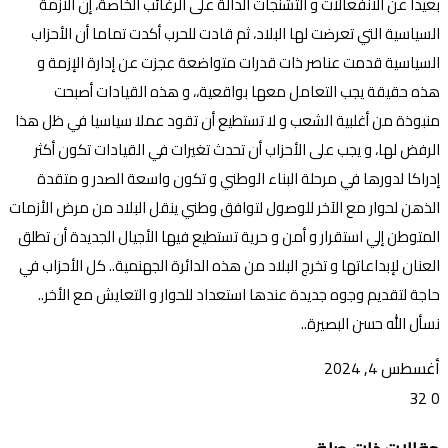
بعيدا عن الانفعالات و التشنجات الدالة على الرغائب الخاصة، إن الأزمة
السياسية التي تعرضت لها البلاد، ثم قادت للحرب أكدت تماما أن الأحزاب
السياسية قدمت عناصر ذات قدرات متواضعة عجزت عن إدارة الإزمة و
هذه حقيقة يجب التعامل معها بواقعية،، و هذه القيادات أصبحت
منبوذة من أغلبية الشعب و لا تستطيع أن تقود عملا سياسيا في ظل هذا
الرفض لها، و يجب على الأحزاب أن تحدث تغيرات في القيادات تكون أكثر
إدراكا لدورها في مرحلة البناء الوطني و تكون واسعة الصدر و متقدة
الذهن لحوار مع الآخر للوصول لتوافق وطني ينقل البلاد من مرض الأزمات
المتوطن إلي استقرار و أمن و حرية تستطيع فيها الأجيال الجديدة أن تطلق
العنان لإبداعاتها و تخرج البلاد من هذه الدائرة الجهنمية.. كل الأحزاب في
حاجة لتقديم وجوه جديدة عندها استعداد للحوار و التعايش مع الأخر..
نسأل الله حسن البصيرة..
أغسطس 4, 2024
32
0
تويتر
ڤايبر
طباعة
تيلقرام
ماسنجر
ماسنجر
واتساب
فيسبوك
مشاركة