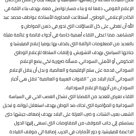
الإعلام القومي، دفعا له و بناء مسار تواصلي معه، بهدف بناء الثقة في
الكادر الإعلامي الوطني.. أستطاعت المحاورة الأستاذة عواطف محمد عبد
الله أن تغطي على كل التساؤلات التي تدور في ذهن المواطن و
المشاهد، مما اعطى اللقاء أهمية خاصة في أجواء قاتمة و غائمة مليئة
بالعديد من المعلومات الزائفة التي يقذف بها يوميا إعلام الميليشيا و
جناحها السياسي بهدف التشويش، و إلتفات السلطة للإعلام الوطني
الحكومي أو الأهلي السوداني، مسألة ضرورية لكي يضع الإعلام
السوداني قدمه على سلم الإقليمية و العالمية، و بدل أن ينقل الإعلام
السوداني أخبار البلاد من ” القنوات العربية و العالمية” تنقل هي أخبار
السودان من أجهزة الإعلام السودانية..
اللقاء تعرض للعديد من القضايا التي تشكل العصب الحي في السياسة
السودانية و المؤامرة التي تحاك ضد الوطن بهدف استغلال ثرواته، و تبديل
الشعب بعرب الشتات، و ضرب العزلة على البلاد بهدف إضعاف جيشها حتى
يستسلم، إلي جانب الموقف من المفاوضات التي تسعى إليها الدول
الداعمة للميليشيا، و دور الأمارات في الحرب. إضافة الي موقف القيادة