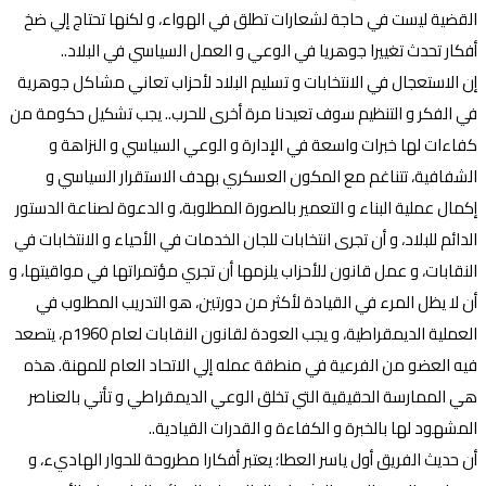
القضية ليست في حاجة لشعارات تطلق في الهواء، و لكنها تحتاج إلي ضخ
أفكار تحدث تغييرا جوهريا في الوعي و العمل السياسي في البلاد..
إن الاستعجال في الانتخابات و تسليم البلاد لأحزاب تعاني مشاكل جوهرية
في الفكر و التنظيم سوف تعيدنا مرة أخرى للحرب.. يجب تشكيل حكومة من
كفاءات لها خبرات واسعة في الإدارة و الوعي السياسي و النزاهة و
الشفافية، تتناغم مع المكون العسكري بهدف الاستقرار السياسي و
إكمال عملية البناء و التعمير بالصورة المطلوبة، و الدعوة لصناعة الدستور
الدائم للبلاد، و أن تجرى انتخابات للجان الخدمات في الأحياء و الانتخابات في
النقابات، و عمل قانون للأحزاب يلزمها أن تجري مؤتمراتها في مواقيتها، و
أن لا يظل المرء في القيادة لأكثر من دورتين، هو التدريب المطلوب في
العملية الديمقراطية، و يجب العودة لقانون النقابات لعام 1960م، يتصعد
فيه العضو من الفرعية في منطقة عمله إلي الاتحاد العام للمهنة. هذه
هي الممارسة الحقيقية التي تخلق الوعي الديمقراطي و تأتي بالعناصر
المشهود لها بالخبرة و الكفاءة و القدرات القيادية..
أن حديث الفريق أول ياسر العطا؛ يعتبر أفكارا مطروحة للحوار الهاديء، و