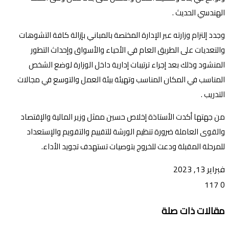
الهندسي الحديث .
وجدد إلتزام وزارته عبر الإدارة المختصة بالمباني بإزالة كافة التشوهات
والتعديات على الطريق العام في الأحياء والأسواق وإحداث التطور
المنشود وذلك بعد إجراء ترتيبات إدارية داخل الوزارة لوضع الشخص
المناسب في المكان المناسب وتهيئة بيئة العمل والتوسع في مجالات
التدريب .
من جهتها أكدت الأستاذة إخلاص حسين ممثل وزير المالية والإقتصاد
والقوى العاملة ضرورة تنظيم الورشة للتقييم والتقويم والإستعداد
للمرحلة المقبلة ودعت للخروج بتوصيات تستهدف تجويد الأداء.
فبراير 13, 2023
117
0
تويتر
ڤايبر
طباعة
تيلقرام
ماسنجر
ماسنجر
واتساب
فيسبوك
مشاركة
مقالات ذات صلة
عبر