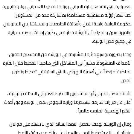
العمرانية التي تنفذها إدارة المباني بوزارة التخطيط العمراني بولاية الجزيرة
تحت شعار (رؤية مستقبلية مستدامة) بمشاركة عدد من المسئولين
بحكومة الولاية ولجنة الأمن وأساتذة الجامعات والمستشاريين القانونيين
والمهندسين والخبراء، أن الورشة خطوة في طريق إحداث نهضة عمرانية
في جميع مدن الولاية.
ودعا بضرورة توسيع دائرة المشاركة في الورشة من المختصين لتحقيق
الأهداف المنشودة، مشيراً الى المشاكل التي صاحبت التخطيط خلال الفترة
الماضية، مؤكداً على أهمية النهوض بالبنى التحتية في تخطيط وتطوير
المدن.
الأستاذ فضل المولى أبو سالف وزير التخطيط العمراني المكلف بالولاية ،
أعلن عن قرارات صارمة ستصدرها وزارته للنهوض بمدن الولاية وفق أحدث
النظم الهندسية المتبعه عالمياً .
وقال إن الورشة تهدف لتعديل النمط السائد الذي لا يستند على قوانين
ولوائح في بناء وتخطيط المدن والعمل على بناء مدن وفق النمط