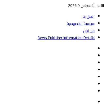
الأحد, أغسطس 9 2026
اتصل بنا
سياسية الخصوصية
من نحن
News Publisher Information Details
واتساب
TikTok
تيلقرام
‏Google
Play
يوتيوب
تويتر
فيسبوك
القائمة