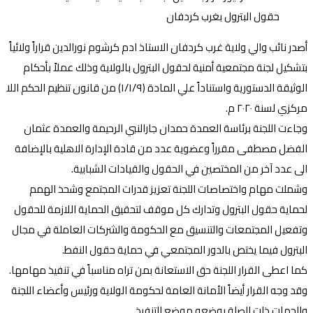
أصدر نائب والي ولاية غرب كردفان الاستاذ ادم كرشوم نورالدين قراراً ولائياً
بتشكيل لجنة مجتمعية أمنية لحقول البترول بالولاية وذلك عملاً بأحكام
الوثيقة الدستورية واستناداً علي المادة (۱/۱/۹) من قانون تنظيم الحكم اللا
مركزي لسنة ۲۰۲۰ م.
وجاءت اللجنة برئاسة العمدة حمدان جارالنبي الرحيمة والعمدة عثمان
الفضل مصطفى مقرراً وعضوية عدد من قادة الإدارة الاهلية بالإضافة
الى عدد آخر من المختصين في الحقول والقيادات الشبابية.
وشملت مهام واختصاصات اللجنة تعزيز قدرات المجتمع وشحذ الهمم
لحماية حقول البترول وتدارك كل موقف لتحقيق الحماية اللازمة للحقول
وتفعيل المجتمعات والتنسيق مع الحكومة والشركات العاملة في مجال
البترول فيما يختص بالدور المجتمعي في حماية حقول النفط.
كما اعطى القرار اللجنة حق الاستعانة بمن تراه مناسباً في تنفيذ مهامها.
وقد وجه القرار أيضاً الأمانة العامة لحكومة الولاية ورئيس وأعضاء اللجنة
والجهات ذات الصلة بوضعه موضع التنفيذ.