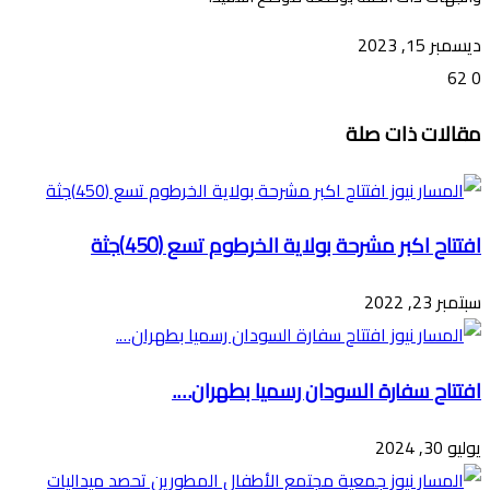
ديسمبر 15, 2023
62
0
تويتر
ڤايبر
طباعة
تيلقرام
ماسنجر
ماسنجر
واتساب
فيسبوك
مشاركة
مقالات ذات صلة
عبر
البريد
افتتاح اكبر مشرحة بولاية الخرطوم تسع (450)جثة
سبتمبر 23, 2022
افتتاح سفارة السودان رسميا بطهران….
يوليو 30, 2024