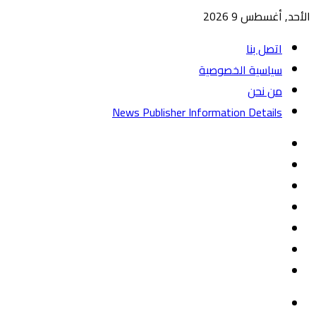
الأحد, أغسطس 9 2026
اتصل بنا
سياسية الخصوصية
من نحن
News Publisher Information Details
واتساب
TikTok
تيلقرام
‏Google
Play
يوتيوب
تويتر
فيسبوك
القائمة