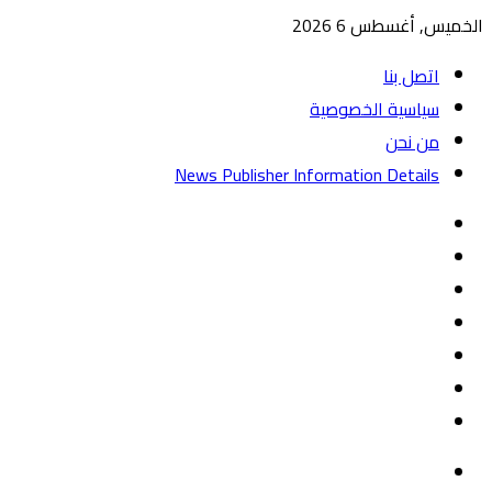
الخميس, أغسطس 6 2026
اتصل بنا
سياسية الخصوصية
من نحن
News Publisher Information Details
واتساب
TikTok
تيلقرام
‏Google
Play
يوتيوب
تويتر
فيسبوك
القائمة