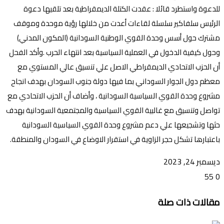
للدعوة واستطرد قائلا : عقدت الكتلة الديمقراطية بعد تلقيها دعوة
الرئيس سلفاكير سلسلة لقاءات أعدت من خلالها رؤية موحدة وموقف
مشترك حول أسس وحدة القوي الوطنية السودانية (المكون المدني)
وحول كيفية الدخول في العملية السياسية بعد انتهاء الحرب .وأكد الفحل
أن الحزب الاتحادي الديمقراطي الاصل علي تنسيق عالي المستوي مع
معظم دول الجوار السوداني بما فيها دولة جنوب السودان بهدف انجاح
مشروع وحدة القوي السياسية السودانية ، وأضاف أن الحزب الاتحادي مع
تواصل وتنسيق مع غالبية القوي السياسية والمجتمعية السودانية بهدف
حثها وتشجيعها علي دعم مشروع وحدة القوي السياسية السودانية
باعتبارها تشكل حجر الزاوية في استقرار الاوضاع في السودان والمنطقة.
ديسمبر 24, 2023
55
0
تويتر
ڤايبر
طباعة
تيلقرام
ماسنجر
ماسنجر
واتساب
فيسبوك
مشاركة
مقالات ذات صلة
عبر
البريد