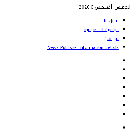
الخميس, أغسطس 6 2026
اتصل بنا
سياسية الخصوصية
من نحن
News Publisher Information Details
واتساب
TikTok
تيلقرام
‏Google
Play
يوتيوب
تويتر
فيسبوك
القائمة