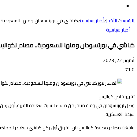
عن
الوضع
المظلم
الرئيسية
/
الأخبار
/
أخبار سياسية
/
كباشي في بورتسودان ومنها للسعودية.. م
أخبار سياسية
كباشي في بورتسودان ومنها للسعودية.. مصادر لكواليس:
أكتوبر 22, 2023
71
0
تقرير: خاص كواليس
وصل لبورتسودان في وقت متاخر من مساء السبت سعادة الفريق أول ركن شم
سيدنا العسكرية.
وابلغت مصادر مطلعة كواليس بان الفريق أول ركن كباشي سيغادر للمملكة الع