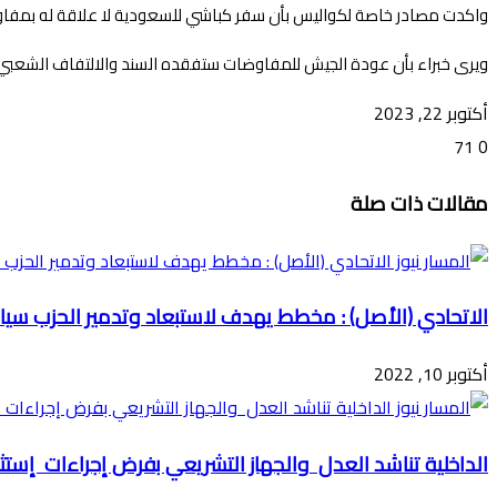
واكدت مصادر خاصة لكواليس بأن سفر كباشي للسعودية لا علاقة له بمفاوض
ويرى خبراء بأن عودة الجيش للمفاوضات ستفقده السند والالتفاف الشعبي خ
أكتوبر 22, 2023
71
0
تويتر
ڤايبر
طباعة
تيلقرام
ماسنجر
ماسنجر
واتساب
فيسبوك
مشاركة
مقالات ذات صلة
عبر
البريد
الاتحادي (الأصل) : مخطط يهدف لاستبعاد وتدمير الحزب سياس
أكتوبر 10, 2022
الداخلية تناشد العدل والجهاز التشريعي بفرض إجراءات إست