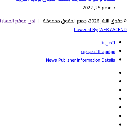
ديسمبر 25, 2022
© حقوق النشر 2026، جميع الحقوق محفوظة |
لدى موقع المسار ني
Powered By:
WEB ASCEND
اتصل بنا
سياسية الخصوصية
News Publisher Information Details
فيسبوك
تويتر
يوتيوب
‏Google
Play
تيلقرام
TikTok
واتساب