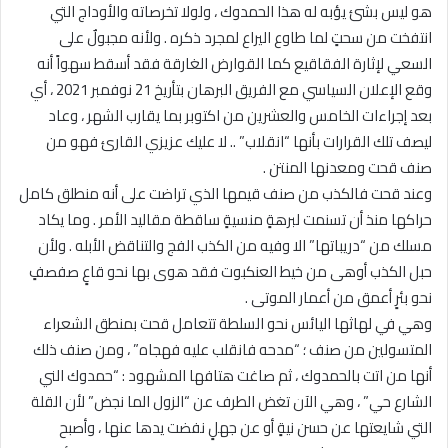
هو ليس بشئ يؤبه له هذا الحمدوك ، ولولا تخرصاته والأوداج التي
انتفخت من سحتٍ لما طاوع اليراع لمجرد ذكره . ولأنه مجبولٌ على
السعي لإثارة الفقاقيع كما القوارض الغارقة فقد أسقط سهواً أنه
وقع الإعلان السياسي مع الفريق البرهان بتأريخ 21 نوفمبر 2021 ، أي
بعد إجراءات الخامس والعشرين من اكتوبر بما يقارب الشهر ، وعاد
ليصف تلك القرارات بأنها “انقلاب” .. لا عليك عزيزي القارئ فهو من
صنف قحت ومعدنها المنتن .
وعند قحت فالكذب من صنف قيمها الذي تراضت على أنه منطلق كامل
حراكها منذ أن تسنمت لبرهةٍ منسيةٍ ساقطة مقاليد الأمر . وما يكاد
مسلك من “دريباتها” الا وفيه من الكذب الفج والتناقض الأبله . ولأن
حبل الكذب أوهى من خيط العنكبوت فقد هوى بها نحو قاعٍ صفصفٍ
نحو بئرٍ أعمق من أعمار الموتى .
وهي في لهاثها اليائس نحو السلطة تتعامل قحت بمنطق الشعراء
المتسولين من صنف ؛ “مدحه فانقلب عليه فهجاه” ، ومن صنف ذلك
أنها من اتت بالحمدوك ، ثم صاغت هتافها المشهود : “حمدوك الني
الشارع حي” ، وهي الآن تغض الطرف عن “الزول الما نجض” لأن القلة
التي شايعتها عن حسن نيةٍ أو عن جهلٍ نفضت يدها عنها ، وأصبح