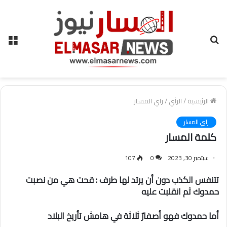
بحث
الق
عن
الرئيسية
/
الرأي
/
راي المسار
راي المسار
كلمة المسار
سبتمبر 30, 2023
0
107
تتنفس الكذب دون أن يرتد لها طرف : قحت هي من نصبت
حمدوك ثم انقلبت عليه
أما حمدوك فهو أصفارٌ ثلاثة في هامش تأريخ البلاد