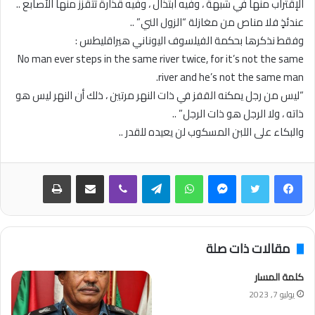
الإقتراب منها في شبهة ، وفيه ابتذال ، وفيه قذارة تتقزز منها الأصابع ..
عندئذٍ فلا مناص من مغازلة “الزول الني” ..
وفقط نذكرها بحكمة الفيلسوف اليوناني هيراقليطس :
No man ever steps in the same river twice, for it’s not the same
river and he’s not the same man.
“ليس من رجل يمكنه القفز في ذات النهر مرتين ، ذلك أن النهر ليس هو
ذاته ، ولا الرجل هو ذات الرجل” ..
والبكاء على اللبن المسكوب لن يعيده للقدر ..
فيسبوك
تويتر
ماسنجر
واتساب
تيلقرام
ڤايبر
مشاركة عبر البريد
طباعة
مقالات ذات صلة
كلمة المسار
يوليو 7, 2023