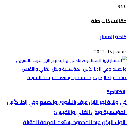
94
0
تويتر
ڤايبر
طباعة
تيلقرام
ماسنجر
ماسنجر
واتساب
فيسبوك
مشاركة
مقالات ذات صلة
عبر
البريد
كلمة المسار
ديسمبر 15, 2023
الافتتاحية
في ولاية نهر النيل عرف بالشورى والحسم وفي زادنا كرَّس
المؤسسية وبذل الغالي والنفيس :
اللواء الركن عبد المحمود يستعد للمهمة المقبلة