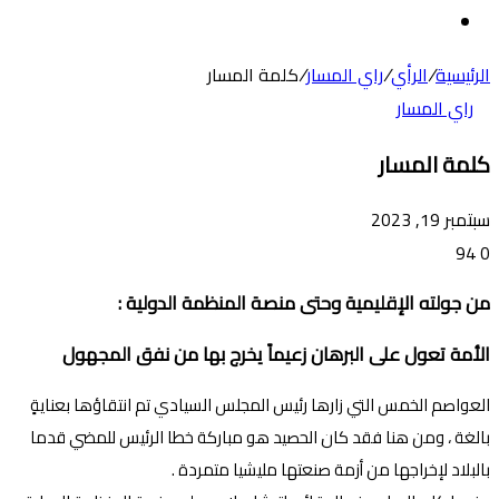
عن
الوضع
المظلم
الرئيسية
/
الرأي
/
راي المسار
/
كلمة المسار
راي المسار
كلمة المسار
سبتمبر 19, 2023
94
0
من جولته الإقليمية وحتى منصة المنظمة الدولية :
الأمة تعول على البرهان زعيماً يخرج بها من نفق المجهول
العواصم الخمس التي زارها رئيس المجلس السيادي تم انتقاؤها بعنايةٍ
بالغة ، ومن هنا فقد كان الحصيد هو مباركة خطا الرئيس للمضي قدما
بالبلاد لإخراجها من أزمة صنعتها مليشيا متمردة .