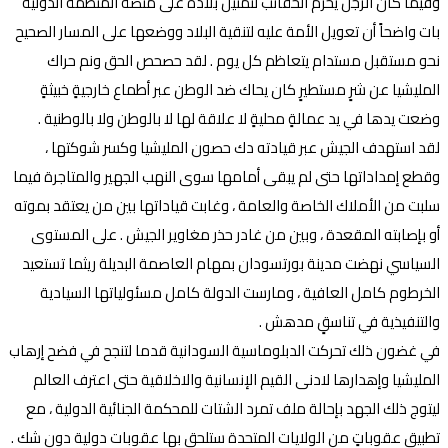
وفيما كان الرجل يحزم الحقائب لتمثيل بلاده على منصة المنظمة الدولية
بات واضحاً أن تعويل الأمة عليه لتنقية البلاد ووضعها على المسار الصحيح
نحو مستقبل مستدام يتعاظم كل يوم . لقد حصحص الحق ونم حراك
المليشيا عن شرٍ مستطيرٍ كان يحاك ضد الوطن عبر أطماع خارجيةٍ خبيثةٍ
وضعت يدها في يد عمالةٍ محليةٍ لا علاقة لها لا بالوطن ولا بالوطنية .
لقد استهدف الجيش عبر قيادته دك حصون المليشيا وكسر شوكتها ،
وقطع إمداداتها حتى لم يبقى أمامها سوى النهب الجهير والمتاجرة فيما
سلبت من الأملاك الخاصة والعامة ، وغابت قياداتها بين من يعتقد بموته
أو بإصابته المقعدة ، وبين من غادر حذر مغاوير الجيش . على المستوى
السياسي نهضت مدينة بورتسودان بمهام العاصمة البديلة ريثما تستعيد
الخرطوم كامل العافية ، ومارست الدولة كامل مسئولياتها السيادية
والتنفيذية في تناسقٍ مدهش .
في غضون ذلك تحركت الدبلوماسية السودانية قدما لتنجح في فضح إرهاب
المليشيا وإهدارها لادنى القيم الإنسانية والاخلاقية حتى اعترف العالم
ليتوج ذلك الجهد بإحالة ملف تمرد الشتات للمحكمة الجنائية الدولية ، مع
تطبيق عقوباتٍ من الولايات المتحدة ستلحق بها عقوبات دولية دون شك .