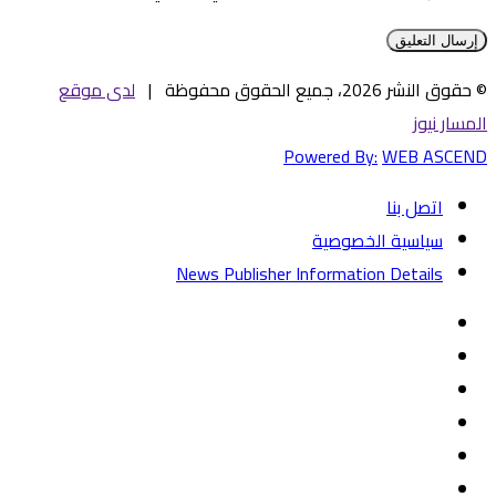
© حقوق النشر 2026، جميع الحقوق محفوظة |
لدى موقع
المسار نيوز
Powered By:
WEB ASCEND
اتصل بنا
سياسية الخصوصية
News Publisher Information Details
فيسبوك
تويتر
يوتيوب
‏Google
Play
تيلقرام
TikTok