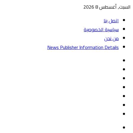
السبت, أغسطس 8 2026
اتصل بنا
سياسية الخصوصية
من نحن
News Publisher Information Details
واتساب
TikTok
تيلقرام
‏Google
Play
يوتيوب
تويتر
فيسبوك
القائمة