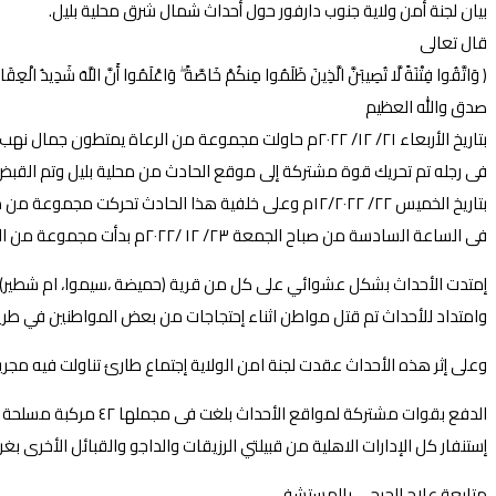
بيان لجنة أمن ولاية جنوب دارفور حول أحداث شمال شرق محلية بليل.
قال تعالى
﴿ وَاتَّقُوا فِتْنَةً لَّا تُصِيبَنَّ الَّذِينَ ظَلَمُوا مِنكُمْ خَاصَّةً ۖ وَاعْلَمُوا أَنَّ اللَّهَ شَدِيدُ الْعِقَا
صدق والله العظيم
بتاريخ الأربعاء ٢١/ ١٢/ ٢٠٢٢م حاولت مجموعة من الرع
فى رجله تم تحريك قوة مشتركة إلى موقع الحادث من محلية بليل وتم القبض على احد المتهمين وتم تدوين بلاغ 
بتاريخ الخميس ٢٢/ ١٢/٢٠٢٢م وعلى خلفية هذا الحادث تحركت مجموعة من مواطني قرية اموري فى شكل فزع اهلي إلى موقع الحادث الاول واشتبكوا مع بعض الرعاة وافادت المعلومات عن مقتل احد الرعاة وإصابة اخر .
فى الساعة السادسة من صباح الجمعة ٢٣/ ١٢ /٢٠٢٢م بدأت مجموعة من الرعاة يمتطون الإبل والمواتر بالهجوم على قرية أموري تم حرق القرية ومقتل ٤ من المواطنين وجرح عدد ٣ اخرين.
إمتدت الأحداث بشكل عشوائي على كل من قرية (حميضة ،سيموا، ام شطير) و
وامتداد للأحداث تم قتل مواطن اثناء إحتجاجات من بعض المواطنين في طريق 
وعلى إثر هذه الأحداث عقدت لجنة امن الولاية إجتماع طارئ تناولت فيه مجري
الدفع بقوات مشتركة لمواقع الأحداث بلغت فى مجملها ٤٢ مركبة مسلحة من القوات المشتركة بكامل عتادها للفصل بين الاطراف، إرسال طائرة إستطلاع مروحية من الفرقة ١٦مشاة لمسح مناطق الأحداث،
إستنفار كل الإدارات الاهلية من قبيلتي الرزيقات والداجو والقبائل الأخرى ب
متابعة علاج الجرحى بالمستشفى