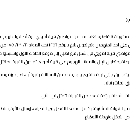
بِ﴾
اة يمتطون جمال نهب محتويات (تكتك) يستغله عدد من مواطنين قرية أموري حيث أطلقوا 
بالرقم ١٢٥٦ تحت المواد ٢٠/ ١٣٠/ ١٧٥ من القانون الجنائي .
تم حرق جزئي لهذه القرى ونهب عدد من المحالات بقرية أربعاء جميزة ومحا
الفاشر نيالا .
ات الأحداث وإتخذت عدد من القرارات تتمثل فى الأتي.
غرض التدخل وتهدئة الأوضاع.