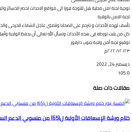
توجية لجنة امن محلية بليل للتوجة فورا الى مواقع الاحداث لحصر الخسائر 
لجنة الامن بالولاية
تأسف لهذه الأحداث و تترحم على الضحايا وتتمنى عاجل الشفاء للجرحى والذ
كل من يثبت تورطه فى هذه الأحداث وتسأل الله تعالى أن يحفظ الولاية وأه
توقيع لجنة أمن ولاية جنوب دارفور
٢٣/ ١٢/ ٢٠٢٢م
ديسمبر 24, 2022
105
0
تويتر
ڤايبر
طباعة
تيلقرام
ماسنجر
ماسنجر
واتساب
فيسبوك
مشاركة
مقالات ذات صلة
عبر
البريد
ختام ورشة الإسعافات الأولية ل(65) من منسوبي الدعم السريع بالفاشر