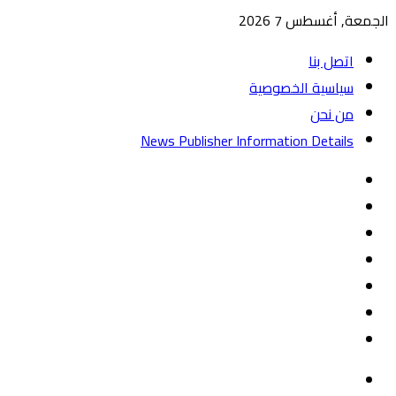
الجمعة, أغسطس 7 2026
اتصل بنا
سياسية الخصوصية
من نحن
News Publisher Information Details
واتساب
TikTok
تيلقرام
‏Google
Play
يوتيوب
تويتر
فيسبوك
القائمة