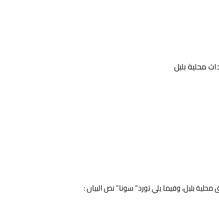
اث محلية بليل
حلية بليل، وفيما يلي تورد” سونا” نص البيان :