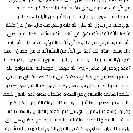
مِنْ كُلِّ أَمْرٍ • سَلَامٌ هِيَ حَتَّى مَطْلَعِ الْفَجْر) [القدر: 3-5]ورغم اختلاف
الفقهاء في تعيين موعد ليلة القدر ، إلا أنها من الأيام العشرة الأواخر
الوتر، فثبت عن رسول الله صلى الله عليه وسلم، حيث قال: «مَنْ كَانَ مِنْكُمْ
مُلْتَمِسًا لَيْلَةَ الْقَدْرِ فَلْيَلْتَمِسْهَا فِي الْعَشْرِ الأَوَاخِرِ وِتْرًا»، وكذلك قوله صلى
الله عليه وسلم في حديث آخر: «وَإِنِّي أُريْتُهَا لَيْلَةَ وِتْرٍ»، وعنه صلى الله عليه
وآله وسلم: «تَحَرَّوْا لَيْلَةَ الْقَدْرِ فِي الْوِتْرِ مِنَ الْعَشْرِ الْأَوَاخِرِ مِنْ رَمَضَانَ». ونجد
كثير من الناس يجزم ان ليلة القدر في اليوم السابع والعشرون ( 27رمضان)
؟فقد ورد عن ابن عباس -رضي الله عنهماأن موعد ليلة القدر توافق ليلة
السابع والعشرين من رمضان، معتمدًا على لأدلة العددية التي وردت في
سورة القدر، التي منها أن قوله تعالى «سَلَامٌ هِيَ» فالضمير «هِيَ» هو
الكلمة السابعة والعشرون من السورة، وكلمات سورة القدر ثلاثون كلمة،
والسابعة والعشرون «سَلَامٌ هِيَ». ولاشك ان ليلة القدر لها فضل كبير
وجزائها واسع جزيل، فهي التي تنزل فيها مقادير الخلق إلى السماء الدنيا،
ويستجيب الله فيها الدعاء، وليلة القدر بالعشر الأوخر من رمضان هي التي
نزل فيها القرآن العظيم، وذكرت في القرأن الكريم أنها خير من ألف شهر اذا