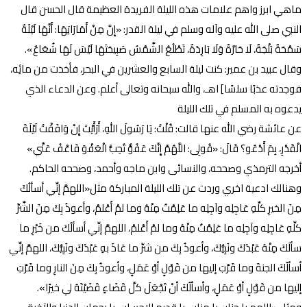
ماهي ابرز واهم علامات هذه الليلة الفريدة العظيمة قال الحسن قال
النبي صلى الله عليه وآله وسلم في ليلة القدر: «إِنَّ مِنْ أَمَارَاتِهَا: أَنَّهَا لَيْلَةٌ
سَمْحَةٌ بَلْجَةٌ، لَا حَارَّةٌ وَلَا بَارِدَةٌ، تَطْلُعُ الشَّمْسُ صَبِيحَتَهَا لَيْسَ لَهَا شُعَاعٌ».
وقال عبيد بن عمير: كنت ليلة السابع والعشرين في البحر، فأخذت من مائِه،
فوجدته عذبًا سلسًا] اهـ، والله سبحانه وتعالى أعلم. وعن الدعاء الذي
يدعوه به المسلم في تلك الليلة
عن عائشة رضي الله عنها قالت: قُلْتُ: يَا رَسُولَ اللهِ، أَرَأَيْتَ إِنْ وَافَقْتُ لَيْلَةَ
الْقَدْرِ، بِمَ أَدْعُو؟ قَالَ: «قُولِى: اللَّهُمَّ إِنَّكَ عَفُوٌّ تُحِبُّ الْعَفْوَ فَاعْفُ عَنِّي»
أخرجه الترمذي وصححه، والنسائى وابن ماجه وأحمد، وصححه الحاكم.
وهنالك ادعية اخري وردت عن تلك الليلة المباركة مثل«اللهمَّ إنِّي أسألُكَ
مِنَ الخيرِ كلِّهِ عَاجِلِه وآجِلِه ما عَلِمْتُ مِنْهُ وما لمْ أَعْلمْ، وأعوذُ بِكَ مِنَ الشَّرِّ
كلِّهِ عَاجِلِه وآجِلِه ما عَلِمْتُ مِنْهُ وما لمْ أَعْلمْ، اللهمَّ إنِّي أسألُكَ من خَيْرِ ما
سألَكَ مِنْهُ عَبْدُكَ ونَبِيُّكَ، وأعوذُ بِكَ من شرِّ ما عَاذَ بهِ عَبْدُكَ ونَبِيُّكَ، اللهمَّ إنِّي
أسألُكَ الجنةَ وما قَرَّبَ إليها من قَوْلٍ أوْ عَمَلٍ، وأعوذُ بِكَ مِنَ النارِ وما قَرَّبَ
إليها من قَوْلٍ أوْ عَمَلٍ، وأسألُكَ أنْ تَجْعَلَ كلَّ قَضَاءٍ قَضَيْتَهُ لي خيرًا».