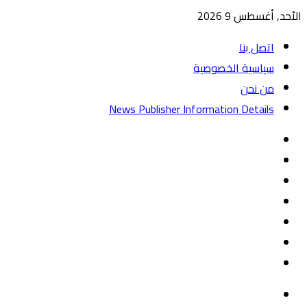
الأحد, أغسطس 9 2026
اتصل بنا
سياسية الخصوصية
من نحن
News Publisher Information Details
واتساب
TikTok
تيلقرام
‏Google
Play
يوتيوب
تويتر
فيسبوك
القائمة