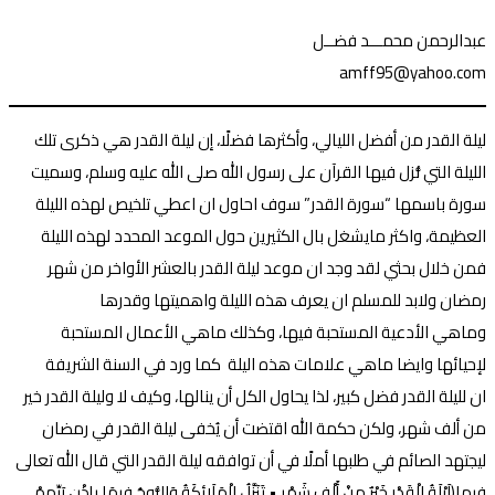
عبدالرحمن محمـــد فضــل
amff95@yahoo.com
ليلة القدر من أفضل الليالي، وأكثرها فضلًا، إن ليلة القدر هي ذكرى تلك
الليلة التي نُّزل فيها القرآن على رسول الله صلى الله عليه وسلم، وسميت
سورة باسمها “سورة القدر” سوف احاول ان اعطي تلخيص لهذه الليلة
العظيمة، واكثر مايشغل بال الكثيرين حول الموعد المحدد لهذه الليلة
فمن خلال بحثي لقد وجد ان موعد ليلة القدر بالعشر الأواخر من شهر
رمضان ولابد للمسلم ان يعرف هذه الليلة واهميتها وقدرها
وماهي الأدعية المستحبة فيها، وكذلك ماهي الأعمال المستحبة
لإحيائها وايضا ماهي علامات هذه اليلة كما ورد في السنة الشريفة
ان لليلة القدر فضل كبير، لذا يحاول الكل أن ينالها، وكيف لا وليلة القدر خير
من ألف شهر، ولكن حكمة الله اقتضت أن يُخفى ليلة القدر في رمضان
ليجتهد الصائم في طلبها أملًا في أن توافقه ليلة القدر التي قال الله تعالى
فيها(لَيْلَةُ الْقَدْرِ خَيْرٌ مِنْ أَلْفِ شَهْرٍ • تَنَزَّلُ الْمَلَائِكَةُ وَالرُّوحُ فِيهَا بِإِذْنِ رَبِّهِمْ