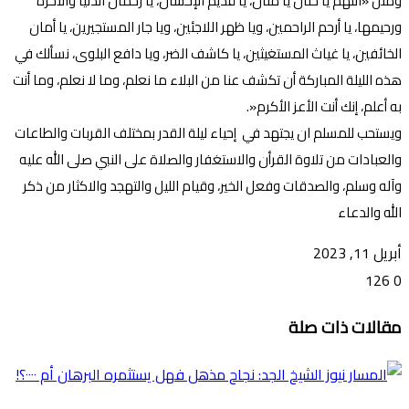
ومثل «اللهم يا حنان يا منان، يا قديم الإحسان، يا رحمان الدنيا والآخرة
ورحيمها، يا أرحم الراحمين، ويا ظهر اللاجئين، ويا جار المستجيرين، يا أمان
الخائفين، يا غياث المستغيثين، يا كاشف الضر، ويا دافع البلوى، نسألك في
هذه الليلة المباركة أن تكشف عنا من البلاء ما نعلم، وما لا نعلم، وما أنت
به أعلم، إنك أنت الأعز الأكرم«.
ويستحب للمسلم ان يجتهد في إحياء ليلة القدر بمختلف القربات والطاعات
والعبادات من تلاوة القرأن والاستغفار والصلاة على النبي صلى الله عليه
وآله وسلم، والصدقات وفعل الخير، وقيام الليل والتهجد والاكثار من ذكر
الله والدعاء
أبريل 11, 2023
126
0
تويتر
ڤايبر
طباعة
تيلقرام
ماسنجر
ماسنجر
واتساب
فيسبوك
مشاركة
مقالات ذات صلة
عبر
البريد