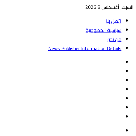
السبت, أغسطس 8 2026
اتصل بنا
سياسية الخصوصية
من نحن
News Publisher Information Details
واتساب
TikTok
تيلقرام
‏Google
Play
يوتيوب
تويتر
فيسبوك
القائمة