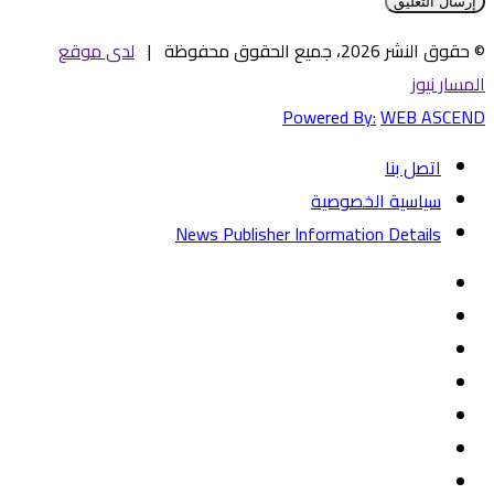
© حقوق النشر 2026، جميع الحقوق محفوظة |
لدى موقع
المسار نيوز
Powered By:
WEB ASCEND
اتصل بنا
سياسية الخصوصية
News Publisher Information Details
فيسبوك
تويتر
يوتيوب
‏Google
Play
تيلقرام
TikTok
واتساب