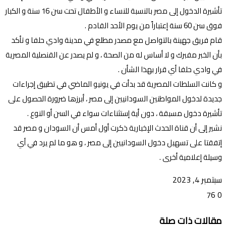
تأشيرة الدخول إلى مصر بالنسبة للنساء و الأطفال تحت سن 16 سنة و الكبار
فوق سن 60 سنة إعتباراً من يوم الأحد القادم .
قام فريق جهينة بالتواصل مع مصدر مطلع في مدينة وادي حلفا و تأكد
بأن الخبر مفبرك و لا أساس له من الصحة ، و لم يصدر عن القنصلية المصرية
في وادي حلفا أي قرار بهذا الشأن .
و كانت السلطات المصرية قد بدأت في يونيو الماضي في تطبيق إجراءات
جديدة لدخول المواطنين السودانيين إلى مصر ، أبرزها ضرورة الحصول على
تأشيرة دخول مسبقة ، دون أية إستثناءات سواء في السن أو النوع .
نشير إلى أن قناة الحدث الإخبارية ذكرت أول أمس أن السودان و مصر قد
إتفقتا على تسهيل دخول السودانيين إلى مصر ، و هو ما لم يرد في أي
وسيلة إعلامية أخرى .
سبتمبر 4, 2023
76
0
تويتر
ڤايبر
طباعة
تيلقرام
ماسنجر
ماسنجر
واتساب
فيسبوك
مشاركة
مقالات ذات صلة
عبر