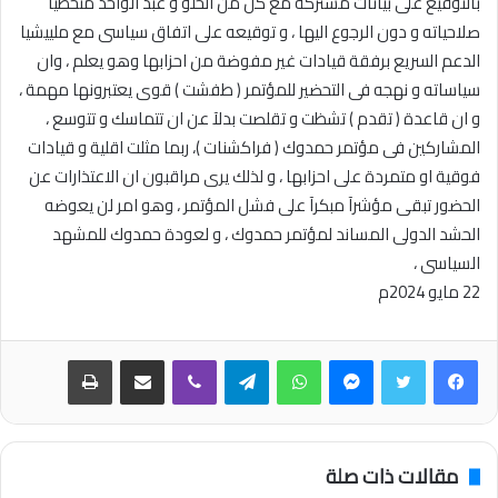
بالتوقيع على بيانات مشتركة مع كل من الحلو و عبد الواحد متخطيآ
صلاحياته و دون الرجوع اليها ، و توقيعه على اتفاق سياسى مع ملييشيا
الدعم السريع برفقة قيادات غير مفوضة من احزابها وهو يعلم ، وان
سياساته و نهجه فى التحضير للمؤتمر ( طفشت ) قوى يعتبرونها مهمة ،
و ان قاعدة ( تقدم ) تشظت و تقلصت بدلآ عن ان تتماسك و تتوسع ،
المشاركين فى مؤتمر حمدوك ( فراكشنات )، ربما مثلت اقلية و قيادات
فوقية او متمردة على احزابها ، و لذلك يرى مراقبون ان الاعتذارات عن
الحضور تبقى مؤشرآ مبكرآ على فشل المؤتمر ، وهو امر لن يعوضه
الحشد الدولى المساند لمؤتمر حمدوك ، و لعودة حمدوك للمشهد
السياسى ،
22 مايو 2024م
فيسبوك
تويتر
ماسنجر
واتساب
تيلقرام
ڤايبر
مشاركة عبر البريد
طباعة
مقالات ذات صلة