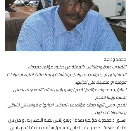
محمد وداعة
انتقادات حادة واعتذارات بالجملة عن حضور مؤتمر حمدوك
المشاركين فى مؤتمر حمدوك ( فراكشنات )، ربما مثلت اقلية، او قيادات
فوقية او متمردة على احزابها،
استبق د.حمدوك مؤتمر( تقدم ) وهو رئيس لجنته التحضيرية ، باعلان
نفسه رئيسآ لتقدم
تقدم ، وهى تتهيأ لعقد مؤتمرها ، تعرضت احزابها و قواها الى تشظى
و انشطارات خطيرة
استبق د.حمدوك مؤتمر( تقدم ) وهو رئيس لجنته التحضيرية ، و من بين
اجندته هيكلة المجموعة ، باعلان نفسه رئيسآ لمجموعة تقدم ، ليس