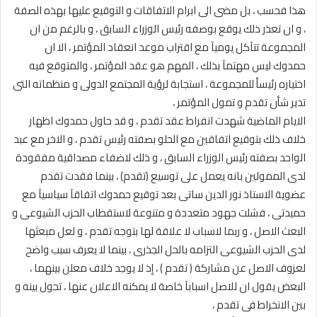
هذا فحسب ، بل مضى الى ابرام الاتفاقات و التوقيع عليها بهذه الصفة
، و ان تعذر ذلك يوقع بوصفه رئيس الوزراء السابق ، و بالرغم من ان
المجموعة تتآكل يوميآ مع اقتراب موعد انعقاد المؤتمر ، الا ان
حمدوك ليس مهتمآ بذلك ، المهم هو عقد المؤتمر ، والمتوقع فيه
اختياره رئيسأ للمجموعة ، استجابة لرؤية المجتمع الدولى و منظماته التى
تدير شأن تقدم و تمول المؤتمر ،
الايام الماضية شهدت انفراط عقد تقدم ، و قد حاول حمدوك اظهار
خلاف ذلك بتوقيع اتفاقين مع الحلو بصفته رئيس تقدم ، و الاخر مع عبد
الواحد بصفته رئيس الوزراء السابق ، و ذلك لاضفاء مصداقية مفقودة
لدى الممولين بانه يعمل على توسيع (تقدم) ، بينما فقدت تقدم
عضوية الاستاذ نور الدين ساتى بعد توقيع حمدوك اتفاقآ سياسيآ مع
حميدتى ، فشلت جهود متعددة و متنوعة لاستقطاب الحزب الشيوعى و
البعث الاصل ، و ربما لاسباب لا علاقة لها بتوجه تقدم ، و لعل مبعثها
لدى الحزب الشيوعى التزامه بالحل الجذرى ، بينما لا يعرف سبب واضح
لعزوف الاصل عن مشاركة ( تقدم ) ، إذ لا يوجد خلاف معلن بينهما ،
البعض يقول ان للاصل اسبابآ خاصة لا يمكنه الاعلان عنها ، تحول بينه و
بين الانخراط فى تقدم ،