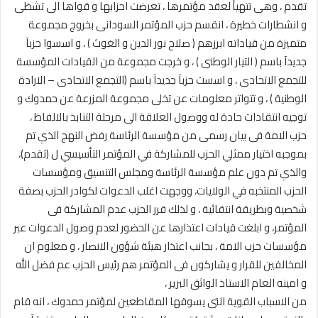
تقدم ، وهى تتهيأ لعقد مؤتمرها ، تعرضت احزابها و قواها الى تشظى
و انشطارات خطيرة ، انقسم حزب المؤتمر السودانى بخروج مجموعة
متميزة من قياداته ابرزهم ( صلاح نور الدين و الغوث ) ، و اسسوا حزبآ
جديدآ باسم ( التيار الوطنى ) ، و خرجت مجموعة من القيادات المؤسسة
للتجمع الاتحادى ، و اسست حزبآ جديدآ باسم (التجمع الاتحادى – الارادة
الوطنية ) ، و تتواتر معلومات عن تخلى مجموعة المزرعة عن حمدوك و
توجيه انتقادات حادة له ووصول العلاقة الى مرحلة التنابذ بالالفاظ ،
حزب الامة فى بيان رسمى من مؤسسة الرئاسة رفض النهج الذي تم
بموجبه اختيار ممثلي الحزب للمشاركة في المؤتمر التأسيسي ل (تقدم)،
والذي تم دون علم مؤسسة الرئاسة ومجلس التنسيق ومؤسسات
الحزب المنتخبه في الولايات، ووجهت اغلب الدعوات لكوادر الحزب بصفة
شخصية وبطريقة انتقائية ، و لذلك قرر الحزب عدم المشاركة فى
المؤتمر، و ابلغت قيادات اعتذارها عن الحضور لعدم وصول الدعوات عبر
مؤسسات حزب الامة ، بجانب اعتذار هيئة شؤون الانصار ، و معلوم ان
المخالفين للقرار و يشاركون فى المؤتمر هم رئيس الحزب عم فضل الله
و امينه العام الاستاذ الواثق البرير ،
من الاسباب القوية التى يسوقها المقاطعين لمؤتمر حمدوك ، انه قام