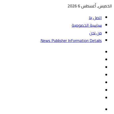
الخميس, أغسطس 6 2026
اتصل بنا
سياسية الخصوصية
من نحن
News Publisher Information Details
واتساب
TikTok
تيلقرام
‏Google
Play
يوتيوب
تويتر
فيسبوك
القائمة