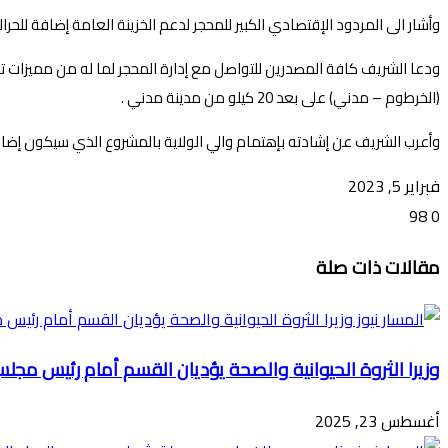
وأشار الى المردود الإقتصادي الكبير للمحجر لدعم الخزينة العامة إضافة للحر
ودعا الشريف كافة المصدرين للتواصل مع إدارة المحجر لما له من مميزات تف
(الخرطوم – مدني) على بعد 20 كيلو من مدينة مدني .
وأعرب الشريف عن إشادته بإهتمام والي الولاية بالمشروع الذي سيكون إضاف
فبراير 5, 2023
98
0
تويتر
ڤايبر
طباعة
تيلقرام
ماسنجر
ماسنجر
واتساب
فيسبوك
مشاركة
مقالات ذات صلة
عبر
البريد
وزيرا الثروة الحيوانية والصحة يؤديان القسم أمام رئيس مجل
أغسطس 23, 2025