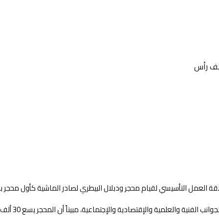
اقة العمل التأسيسي لقيام محجر ودبلال البيطري لصادر الماشية كأول محجر بال
، مبيناً أن المحجر يسع 30 ألف رأس من الماشية الحية للصادر وفق الضوابط البيطرية المعمول بها عالمياً .