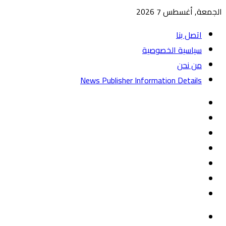
الجمعة, أغسطس 7 2026
اتصل بنا
سياسية الخصوصية
من نحن
News Publisher Information Details
واتساب
TikTok
تيلقرام
‏Google
Play
يوتيوب
تويتر
فيسبوك
القائمة